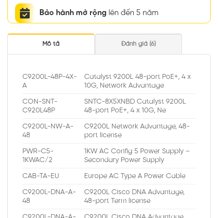
Bảo hành mở rộng
lên đến 5 năm
Mô tả
Đánh giá (6)
C9200L-48P-4X-
Catalyst 9200L 48-port PoE+, 4 x
A
10G, Network Advantage
CON-SNT-
SNTC-8X5XNBD Catalyst 9200L
C920L48P
48-port PoE+, 4 x 10G, Ne
C9200L-NW-A-
C9200L Network Advantage, 48-
48
port license
PWR-C5-
1KW AC Config 5 Power Supply –
1KWAC/2
Secondary Power Supply
CAB-TA-EU
Europe AC Type A Power Cable
C9200L-DNA-A-
C9200L Cisco DNA Advantage,
48
48-port Term license
C9200L-DNA-A-
C9200L Cisco DNA Advantage,