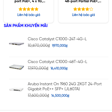
port PoE+, 4 x 1G,
48-port Partial PoE+, 4
Network Advantage
x 1G, NW Advantage
Được xếp
Được xếp
Liên hệ báo giá
Liên hệ báo giá
hạng
hạng
5.00
4.14
5 sao
5 sao
SẢN PHẨM KHUYẾN MÃI
Cisco Catalyst C1000-24T-4G-L
10,870,000
₫
9,970,000
₫
Cisco Catalyst C1000-48T-4G-L
17,970,000
₫
16,410,000
₫
Aruba Instant On 1960 24G 2XGT 24-Port
Gigabit PoE++ SFP+ (JL807A)
17,600,000
₫
14,500,000
₫