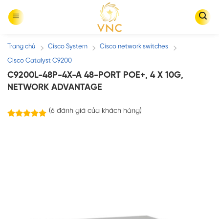
Skip
to
content
Trang chủ
Cisco System
Cisco network switches
/
/
/
Cisco Catalyst C9200
C9200L-48P-4X-A 48-PORT POE+, 4 X 10G,
NETWORK ADVANTAGE
(
6
đánh giá của khách hàng)
6
trên
5.00
5 dựa trên
đánh giá