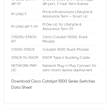
48-3Y
48-port, 3 Year Term license
Prime Infrastructure Lifecycle &
PI-LFAS-T
Assurance Term – Smart Lic
PI Dev Lic for Lifecycle &
PI-LFAS-AP-T-3Y
Assurance Term 3Y
C9200L-STACK-
Cisco Catalyst 9200L Stack
KIT
Module
C9200-STACK
Catalyst 9200 Stack Module
STACK-T4-50CM
50CM Type 4 Stacking Cable
NETWORK-PNP-
Network Plug-n-Play Connect for
LIC
zero-touch device deployment
Download Cisco Catalyst 9200 Series Switches
Data Sheet