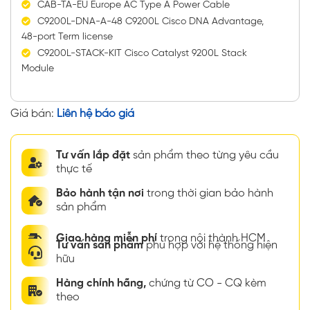
CAB-TA-EU Europe AC Type A Power Cable
C9200L-DNA-A-48 C9200L Cisco DNA Advantage,
48-port Term license
C9200L-STACK-KIT Cisco Catalyst 9200L Stack
Module
Giá bán:
Liên hệ báo giá
Tư vấn lắp đặt
sản phẩm theo từng yêu cầu
thực tế
Bảo hành tận nơi
trong thời gian bảo hành
sản phẩm
Giao hàng miễn phí
trong nội thành HCM
Tư vấn sản phẩm
phù hợp với hệ thống hiện
hữu
Hàng chính hãng,
chứng từ CO - CQ kèm
theo