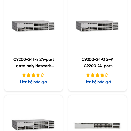
C9200-24T-E 24-port
C9200-24PXG-A
data only Network
C9200 24-port
Essentials
8xmGig PoE+, Network
Advantage
Được xếp
Được
Liên hệ báo giá
Liên hệ báo giá
hạng
xếp
4.38
hạng
5 sao
5
3.79
sao