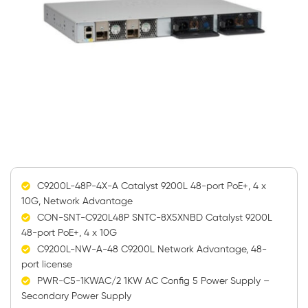
C9200L-48P-4X-A Catalyst 9200L 48-port PoE+, 4 x
10G, Network Advantage
CON-SNT-C920L48P SNTC-8X5XNBD Catalyst 9200L
48-port PoE+, 4 x 10G
C9200L-NW-A-48 C9200L Network Advantage, 48-
port license
PWR-C5-1KWAC/2 1KW AC Config 5 Power Supply –
Secondary Power Supply