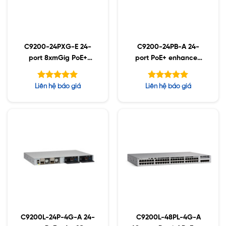
C9200-24PXG-E 24-
C9200-24PB-A 24-
port 8xmGig PoE+
port PoE+ enhanced
Network Essentials
VRF Network
Advantage
Được xếp
Được xếp
Liên hệ báo giá
Liên hệ báo giá
hạng
hạng
5.00
5.00
5 sao
5 sao
C9200L-24P-4G-A 24-
C9200L-48PL-4G-A