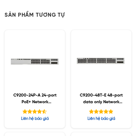
SẢN PHẨM TƯƠNG TỰ
C9200-24P-A 24-port
C9200-48T-E 48-port
PoE+ Network
data only Network
Advantage
Essentials
Được xếp
Được xếp
Liên hệ báo giá
Liên hệ báo giá
hạng
hạng
4.50
5.00
5 sao
5 sao