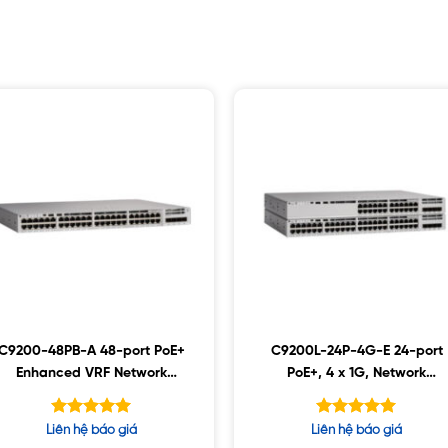
C9200-48PB-A 48-port PoE+
C9200L-24P-4G-E 24-port
Enhanced VRF Network
PoE+, 4 x 1G, Network
Advantage
Essentials
Được xếp
Được xếp
Liên hệ báo giá
Liên hệ báo giá
hạng
hạng
5.00
5.00