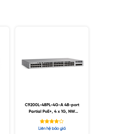
C9200L-48PL-4G-A 48-port
Partial PoE+, 4 x 1G, NW
Advantage
Được xếp
Liên hệ báo giá
hạng
4.14