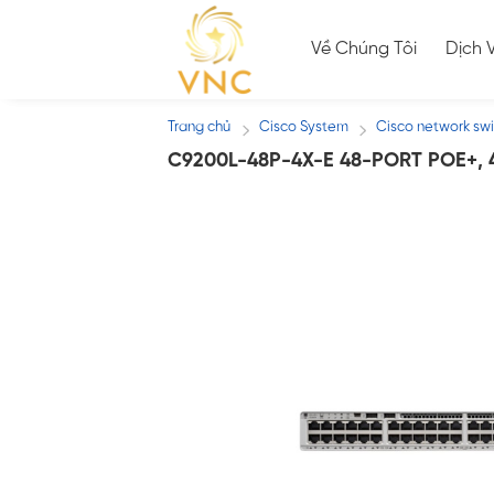
Skip
to
Về Chúng Tôi
Dịch 
content
Trang chủ
Cisco System
Cisco network sw
/
/
C9200L-48P-4X-E 48-PORT POE+, 