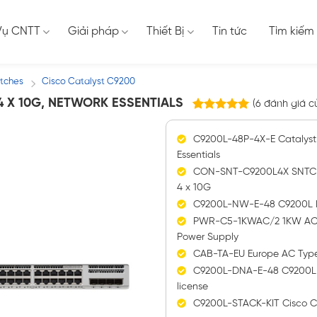
Vụ CNTT
Giải pháp
Thiết Bị
Tin tức
Tìm kiếm
itches
Cisco Catalyst C9200
/
4 X 10G, NETWORK ESSENTIALS
(
6
đánh giá c
6
trên
5.00
5 dựa trên
C9200L-48P-4X-E Catalyst 
đánh giá
Essentials
CON-SNT-C9200L4X SNTC-8
4 x 10G
C9200L-NW-E-48 C9200L Net
PWR-C5-1KWAC/2 1KW AC C
Power Supply
CAB-TA-EU Europe AC Typ
C9200L-DNA-E-48 C9200L C
license
C9200L-STACK-KIT Cisco C