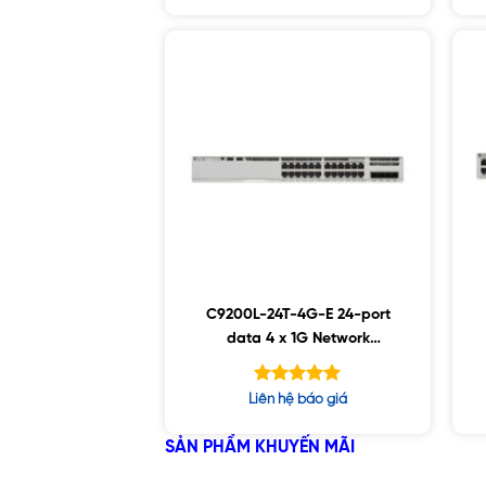
5 sao
C9200L-24T-4G-E 24-port
data 4 x 1G Network
Essentials
Được xếp
Liên hệ báo giá
hạng
5.00
5 sao
SẢN PHẨM KHUYẾN MÃI