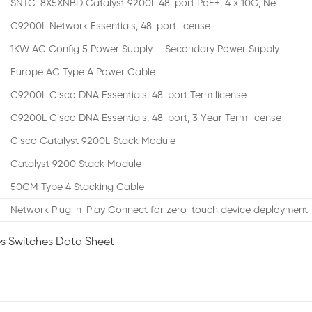
SNTC-8X5XNBD Catalyst 9200L 48-port PoE+, 4 x 10G, Ne
C9200L Network Essentials, 48-port license
1KW AC Config 5 Power Supply – Secondary Power Supply
Europe AC Type A Power Cable
C9200L Cisco DNA Essentials, 48-port Term license
C9200L Cisco DNA Essentials, 48-port, 3 Year Term license
Cisco Catalyst 9200L Stack Module
Catalyst 9200 Stack Module
50CM Type 4 Stacking Cable
Network Plug-n-Play Connect for zero-touch device deployment
es Switches Data Sheet