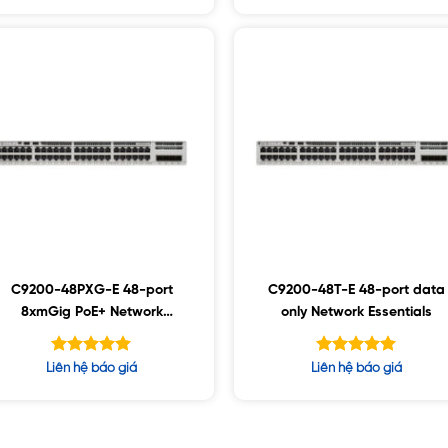
5 sao
5 sao
C9200-48PXG-E 48-port
C9200-48T-E 48-port data
8xmGig PoE+ Network
only Network Essentials
Essentials
Được xếp
Được xếp
Liên hệ báo giá
Liên hệ báo giá
hạng
hạng
5.00
5.00
5 sao
5 sao