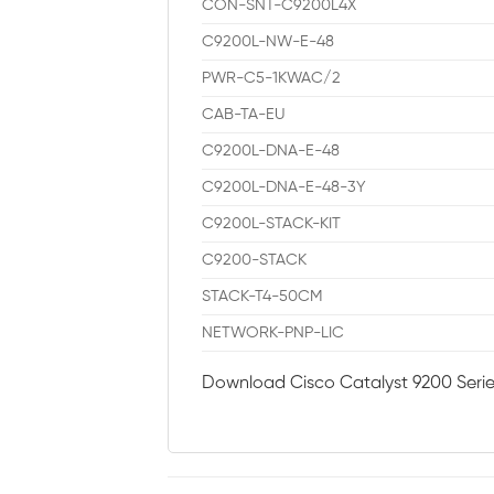
CON-SNT-C9200L4X
C9200L-NW-E-48
PWR-C5-1KWAC/2
CAB-TA-EU
C9200L-DNA-E-48
C9200L-DNA-E-48-3Y
C9200L-STACK-KIT
C9200-STACK
STACK-T4-50CM
NETWORK-PNP-LIC
Download Cisco Catalyst 9200 Seri