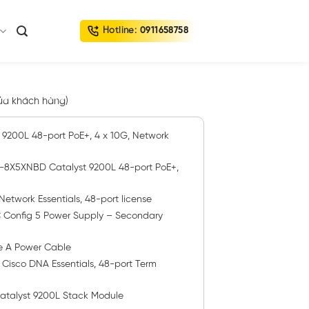
Hotline:
0911658758
ủa khách hàng)
9200L 48-port PoE+, 4 x 10G, Network
X5XNBD Catalyst 9200L 48-port PoE+,
work Essentials, 48-port license
onfig 5 Power Supply – Secondary
e A Power Cable
isco DNA Essentials, 48-port Term
atalyst 9200L Stack Module