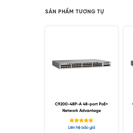
SẢN PHẨM TƯƠNG TỰ
C9200-48P-A 48-port PoE+
Network Advantage
Được xếp
Liên hệ báo giá
hạng
5.00