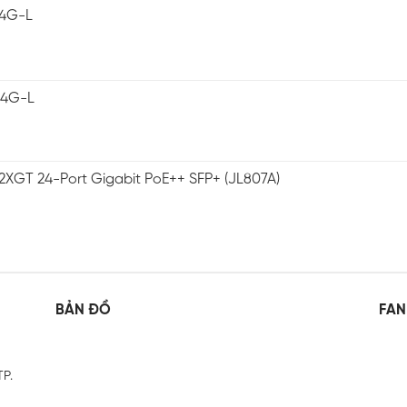
-4G-L
-4G-L
2XGT 24-Port Gigabit PoE++ SFP+ (JL807A)
BẢN ĐỒ
FAN
TP.