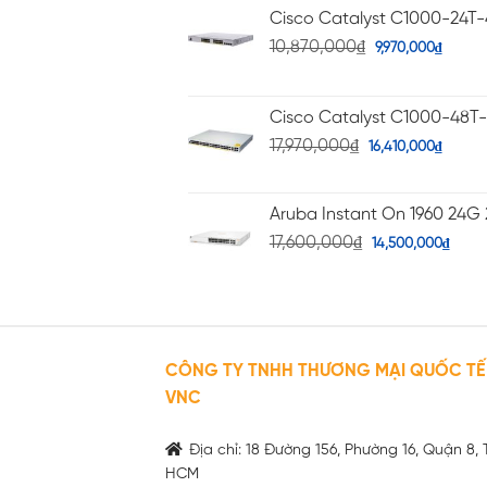
Cisco Catalyst C1000-24T
10,870,000
₫
9,970,000
₫
Cisco Catalyst C1000-48T
17,970,000
₫
16,410,000
₫
Aruba Instant On 1960 24G 
17,600,000
₫
14,500,000
₫
CÔNG TY TNHH THƯƠNG MẠI QUỐC TẾ
VNC
Địa chỉ: 18 Đường 156, Phường 16, Quận 8, 
HCM