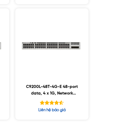
5 sao
C9200L-48T-4G-E 48-port
data, 4 x 1G, Network
Essentials
Được xếp
Liên hệ báo giá
hạng
4.50
5 sao