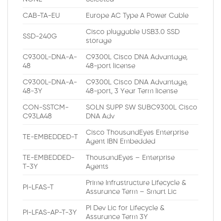
CAB-TA-EU
Europe AC Type A Power Cable
Cisco pluggable USB3.0 SSD
SSD-240G
storage
C9300L-DNA-A-
C9300L Cisco DNA Advantage,
48
48-port license
C9300L-DNA-A-
C9300L Cisco DNA Advantage,
48-3Y
48-port, 3 Year Term license
CON-SSTCM-
SOLN SUPP SW SUBC9300L Cisco
C93LA48
DNA Adv
Cisco ThousandEyes Enterprise
TE-EMBEDDED-T
Agent IBN Embedded
TE-EMBEDDED-
ThousandEyes – Enterprise
T-3Y
Agents
Prime Infrastructure Lifecycle &
PI-LFAS-T
Assurance Term – Smart Lic
PI Dev Lic for Lifecycle &
PI-LFAS-AP-T-3Y
Assurance Term 3Y