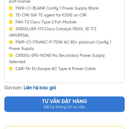
port license
PWR-C1-BLANK Config 1 Power Supply Blank
TE-C9K-SW TE agent for IOSXE on C9K
FAN-T2 Cisco Type 2 Fan Module
S9300LUK9-173 Cisco Catalyst 9300L XE 17.3
UNIVERSAL
PWR-C1-715WAC-P 715W AC 80+ platinum Config 1
Power Supply
C9300L-SPS-NONE No Secondary Power Supply
Selected
CAB-TA-EU Europe AC Type A Power Cable
Giá bán:
Liên hệ báo giá
TƯ VẤN ĐẶT HÀNG
Để lại thông tin tư vấn