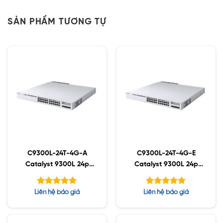
SẢN PHẨM TƯƠNG TỰ
C9300L-24T-4G-A
C9300L-24T-4G-E
Catalyst 9300L 24p
Catalyst 9300L 24p
data, Network
data, Network
Advantage ,4x1G
Essentials ,4x1G Uplink
Được xếp
Được xếp
Liên hệ báo giá
Liên hệ báo giá
Uplink
hạng
hạng
4.88
5.00
5 sao
5 sao