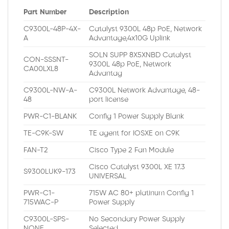
Part Number
Description
C9300L-48P-4X-
Catalyst 9300L 48p PoE, Network
A
Advantage,4x10G Uplink
SOLN SUPP 8X5XNBD Catalyst
CON-SSSNT-
9300L 48p PoE, Network
CA00LXL8
Advantag
C9300L-NW-A-
C9300L Network Advantage, 48-
48
port license
PWR-C1-BLANK
Config 1 Power Supply Blank
TE-C9K-SW
TE agent for IOSXE on C9K
FAN-T2
Cisco Type 2 Fan Module
Cisco Catalyst 9300L XE 17.3
S9300LUK9-173
UNIVERSAL
PWR-C1-
715W AC 80+ platinum Config 1
715WAC-P
Power Supply
C9300L-SPS-
No Secondary Power Supply
NONE
Selected