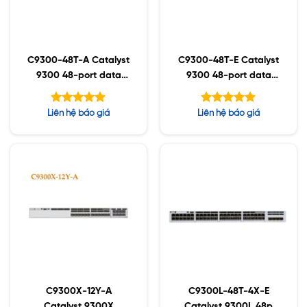
C9300-48T-A Catalyst
C9300-48T-E Catalyst
9300 48-port data
9300 48-port data
only, Network
only, Network
Advantage
Essentials
Được xếp
Được xếp
Liên hệ báo giá
Liên hệ báo giá
hạng
hạng
5.00
5.00
5 sao
5 sao
C9300X-12Y-A
C9300L-48T-4X-E
Catalyst 9300X
Catalyst 9300L 48p