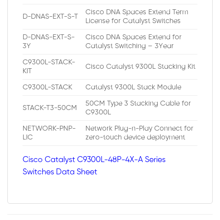
Cisco DNA Spaces Extend Term
D-DNAS-EXT-S-T
License for Catalyst Switches
D-DNAS-EXT-S-
Cisco DNA Spaces Extend for
3Y
Catalyst Switching – 3Year
C9300L-STACK-
Cisco Catalyst 9300L Stacking Kit
KIT
C9300L-STACK
Catalyst 9300L Stack Module
50CM Type 3 Stacking Cable for
STACK-T3-50CM
C9300L
NETWORK-PNP-
Network Plug-n-Play Connect for
LIC
zero-touch device deployment
Cisco Catalyst C9300L-48P-4X-A Series
Switches Data Sheet