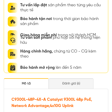
Tư vấn lắp đặt
sản phẩm theo từng yêu cầu
thực tế
Bảo hành tận nơi
trong thời gian bảo hành
sản phẩm
Giao hàng miễn phí
trong nội thành HCM
Tư vấn sản phẩm
phù hợp với hệ thống hiện
hữu
Hàng chính hãng,
chứng từ CO - CQ kèm
theo
Bảo hành mở rộng
lên đến 5 năm
Mô tả
Đánh giá (6)
C9300L-48P-4X-A Catalyst 9300L 48p PoE,
Network Advantage,4x10G Uplink