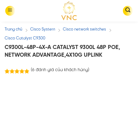
Skip
to
content
Trang chủ
Cisco System
Cisco network switches
/
/
/
Cisco Catalyst C9300
C9300L-48P-4X-A CATALYST 9300L 48P POE,
NETWORK ADVANTAGE,4X10G UPLINK
(
6
đánh giá của khách hàng)
6
trên
5.00
5 dựa trên
đánh giá