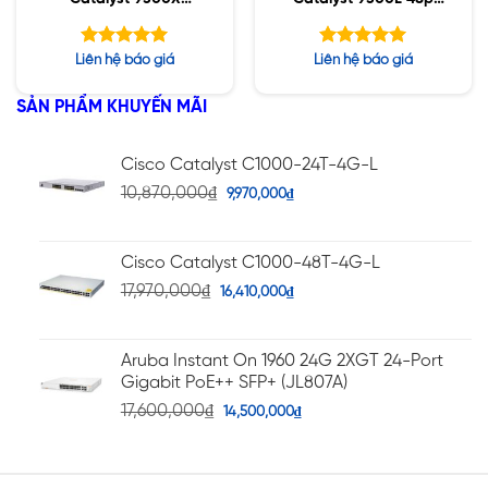
12x25G Fiber Ports,
data, Network
modular uplink Switch
Essentials ,4x10G
Được xếp
Được xếp
Liên hệ báo giá
Liên hệ báo giá
Uplink
hạng
hạng
5.00
5.00
5 sao
5 sao
SẢN PHẨM KHUYẾN MÃI
Cisco Catalyst C1000-24T-4G-L
10,870,000
₫
9,970,000
₫
Cisco Catalyst C1000-48T-4G-L
17,970,000
₫
16,410,000
₫
Aruba Instant On 1960 24G 2XGT 24-Port
Gigabit PoE++ SFP+ (JL807A)
17,600,000
₫
14,500,000
₫