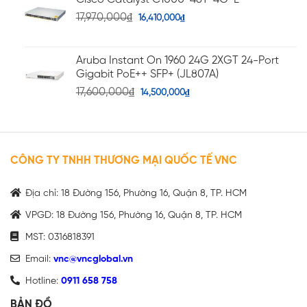
17,970,000
₫
16,410,000
₫
Aruba Instant On 1960 24G 2XGT 24-Port
Gigabit PoE++ SFP+ (JL807A)
17,600,000
₫
14,500,000
₫
CÔNG TY TNHH THƯƠNG MẠI QUỐC TẾ VNC
Địa chỉ: 18 Đường 156, Phường 16, Quận 8, TP. HCM
VPGD: 18 Đường 156, Phường 16, Quận 8, TP. HCM
MST: 0316818391
Email:
vnc@vncglobal.vn
Hotline:
0911 658 758
BẢN ĐỒ