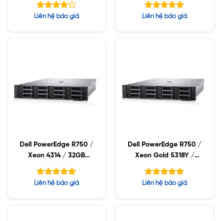
SSD / PW 2400W
SSD / PW 1400W
Được xếp
Được xếp
Liên hệ báo giá
Liên hệ báo giá
hạng
hạng
4.17
5.00
5 sao
5 sao
Dell PowerEdge R750 /
Dell PowerEdge R750 /
Xeon 4314 / 32GB
Xeon Gold 5318Y /
RDIMM / 960GB SSD /
32GB RDIMM / 960GB
PW 1400W
SSD / PW 1400W
Được xếp
Được xếp
Liên hệ báo giá
Liên hệ báo giá
hạng
hạng
5.00
5.00
5 sao
5 sao