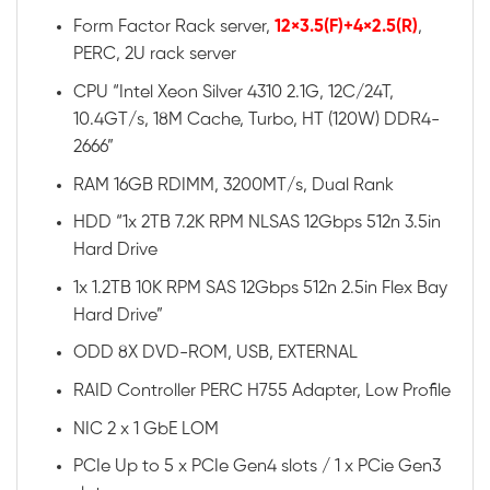
Form Factor Rack server,
12×3.5(F)+4×2.5(R)
,
PERC, 2U rack server
CPU “Intel Xeon Silver 4310 2.1G, 12C/24T,
10.4GT/s, 18M Cache, Turbo, HT (120W) DDR4-
2666”
RAM 16GB RDIMM, 3200MT/s, Dual Rank
HDD “1x 2TB 7.2K RPM NLSAS 12Gbps 512n 3.5in
Hard Drive
1x 1.2TB 10K RPM SAS 12Gbps 512n 2.5in Flex Bay
Hard Drive”
ODD 8X DVD-ROM, USB, EXTERNAL
RAID Controller PERC H755 Adapter, Low Profile
NIC 2 x 1 GbE LOM
PCIe Up to 5 x PCIe Gen4 slots / 1 x PCie Gen3