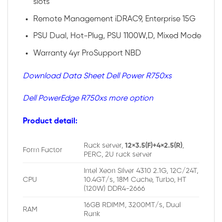
slots
Remote Management iDRAC9, Enterprise 15G
PSU Dual, Hot-Plug, PSU 1100W,D, Mixed Mode
Warranty 4yr ProSupport NBD
Download Data Sheet Dell Power R750xs
Dell PowerEdge R750xs more option
Product detail:
Rack server,
12×3.5(F)+4×2.5(R)
,
Form Factor
PERC, 2U rack server
Intel Xeon Silver 4310 2.1G, 12C/24T,
CPU
10.4GT/s, 18M Cache, Turbo, HT
(120W) DDR4-2666
16GB RDIMM, 3200MT/s, Dual
RAM
Rank