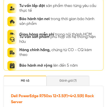
Tư vấn lắp đặt
sản phẩm theo từng yêu cầu
thực tế
Bảo hành tận nơi
trong thời gian bảo hành
sản phẩm
Giao hàng miễn phí
trong nội thành HCM
Tư vấn sản phẩm
phù hợp với hệ thống hiện
hữu
Hàng chính hãng,
chứng từ CO - CQ kèm
theo
Bảo hành mở rộng
lên đến 5 năm
Mô tả
Đánh giá (7)
Dell PowerEdge R750xs 12×3.5(F)+4×2.5(R) Rack
Server