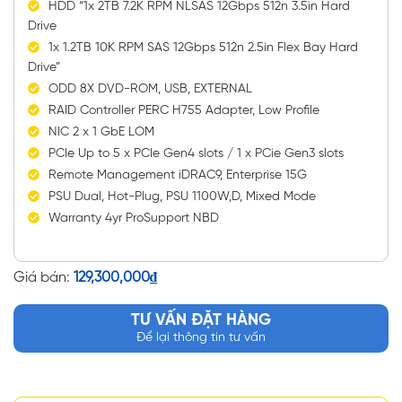
HDD “1x 2TB 7.2K RPM NLSAS 12Gbps 512n 3.5in Hard
Drive
1x 1.2TB 10K RPM SAS 12Gbps 512n 2.5in Flex Bay Hard
Drive”
ODD 8X DVD-ROM, USB, EXTERNAL
RAID Controller PERC H755 Adapter, Low Profile
NIC 2 x 1 GbE LOM
PCIe Up to 5 x PCIe Gen4 slots / 1 x PCie Gen3 slots
Remote Management iDRAC9, Enterprise 15G
PSU Dual, Hot-Plug, PSU 1100W,D, Mixed Mode
Warranty 4yr ProSupport NBD
Giá bán:
129,300,000
₫
TƯ VẤN ĐẶT HÀNG
Để lại thông tin tư vấn