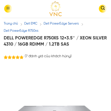
Skip
to
content
Trang chủ
Dell EMC
Dell PowerEdge Servers
/
/
/
Dell PowerEdge R750xs
DELL POWEREDGE R750XS 12×3.5″ / XEON SILVER
4310 / 16GB RDIMM / 1.2TB SAS
(
7
đánh giá của khách hàng)
7
trên
5.00
5 dựa trên
đánh giá