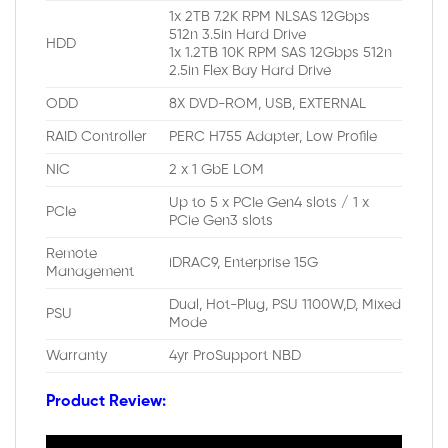
1x 2TB 7.2K RPM NLSAS 12Gbps
512n 3.5in Hard Drive
HDD
1x 1.2TB 10K RPM SAS 12Gbps 512n
2.5in Flex Bay Hard Drive
ODD
8X DVD-ROM, USB, EXTERNAL
RAID Controller
PERC H755 Adapter, Low Profile
NIC
2 x 1 GbE LOM
Up to 5 x PCIe Gen4 slots / 1 x
PCIe
PCie Gen3 slots
Remote
iDRAC9, Enterprise 15G
Management
Dual, Hot-Plug, PSU 1100W,D, Mixed
PSU
Mode
Warranty
4yr ProSupport NBD
Product Review: