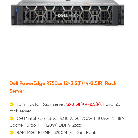
Dell PowerEdge R750xs 12×3.5(F)+4×2.5(R) Rack
Server
Form Factor Rack server,
12×3.5(F)+4×2.5(R)
, PERC, 2U
rack server
CPU “Intel Xeon Silver 4310 2.1G, 12C/24T, 10.4GT/s, 18M
Cache, Turbo, HT (120W) DDR4-2666”
RAM 16GB RDIMM, 3200MT/s, Dual Rank