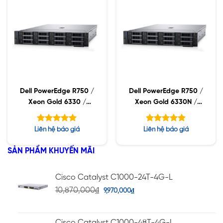
Dell PowerEdge R750 /
Dell PowerEdge R750 /
Xeon Gold 6330 /
Xeon Gold 6330N /
32GB RDIMM / 960GB
32GB RDIMM / 960GB
SSD / PW 1400W
SSD / PW 1400W
Được xếp
Được xếp
Liên hệ báo giá
Liên hệ báo giá
hạng
hạng
5.00
4.88
5 sao
5 sao
SẢN PHẨM KHUYẾN MÃI
Cisco Catalyst C1000-24T-4G-L
10,870,000
₫
9,970,000
₫
Cisco Catalyst C1000-48T-4G-L