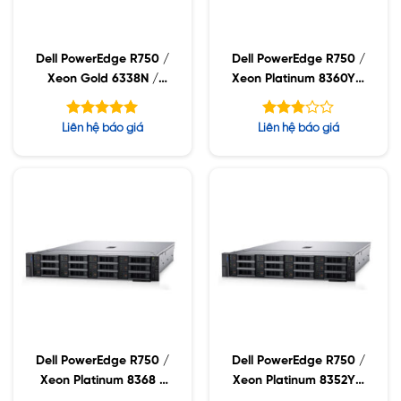
Dell PowerEdge R750 /
Dell PowerEdge R750 /
Xeon Gold 6338N /
Xeon Platinum 8360Y /
32GB RDIMM / 960GB
32GB RDIMM / 960GB
SSD / PW 1400W
SSD / PW 1400W
Được xếp
Được
Liên hệ báo giá
Liên hệ báo giá
hạng
xếp
5.00
hạng
5 sao
2.75
5 sao
Dell PowerEdge R750 /
Dell PowerEdge R750 /
Xeon Platinum 8368 /
Xeon Platinum 8352Y /
32GB RDIMM / 960GB
32GB RDIMM / 960GB