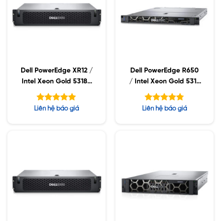
Dell PowerEdge XR12 /
Dell PowerEdge R650
Intel Xeon Gold 5318Y
/ Intel Xeon Gold 5317
/ 16GB RDIMM /
/ 32GB RDIMM /
960GB SSD / PS 800W
960GB SSD / Dual
Được xếp
Được xếp
Liên hệ báo giá
Liên hệ báo giá
Power 1400W
hạng
hạng
5.00
4.78
5 sao
5 sao