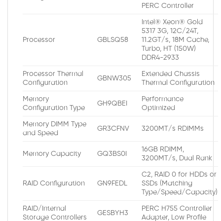
PERC Controller
Intel® Xeon® Gold
5317 3G, 12C/24T,
Processor
GBLSQ58
11.2GT/s, 18M Cache,
Turbo, HT (150W)
DDR4-2933
Processor Thermal
Extended Chassis
GBNW305
Configuration
Thermal Configuration
Memory
Performance
GH9QBEI
Configuration Type
Optimized
Memory DIMM Type
GR3CFNV
3200MT/s RDIMMs
and Speed
16GB RDIMM,
Memory Capacity
GQ3BS0I
3200MT/s, Dual Rank
C2, RAID 0 for HDDs or
RAID Configuration
GN9FEDL
SSDs (Matching
Type/Speed/Capacity)
RAID/Internal
PERC H755 Controller
GESBYH3
Storage Controllers
Adapter, Low Profile