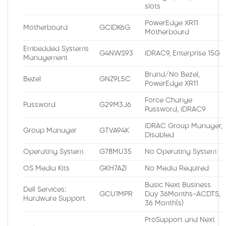
slots
PowerEdge XR11
Motherboard
GCIDK6G
Motherboard
Embedded Systems
G4NWS93
iDRAC9, Enterprise 15G
Management
Brand/No Bezel,
Bezel
GNZ9L5C
PowerEdge XR11
Force Change
Password
G29M3J6
Password, iDRAC9
iDRAC Group Manager,
Group Manager
GTVA94K
Disabled
Operating System
G78MU35
No Operating System
OS Media Kits
GKH7AZI
No Media Required
Basic Next Business
Dell Services:
GCU1MPR
Day 36Months-ACDTS,
Hardware Support
36 Month(s)
ProSupport and Next