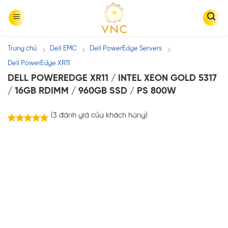
Skip
to
content
Trang chủ
Dell EMC
Dell PowerEdge Servers
/
/
/
Dell PowerEdge XR11
DELL POWEREDGE XR11 / INTEL XEON GOLD 5317
/ 16GB RDIMM / 960GB SSD / PS 800W
(
3
đánh giá của khách hàng)
3
trên
5.00
5 dựa trên
đánh giá