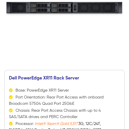
Dell PowerEdge XR11 Rack Server
Base: PowerEdge XR11 Server
Port Orientation: Rear Port Access with onboard
Broadcom 57504 Quad Port 25GbE
Chassis: Rear Port Access Chassis with up to 4
SAS/SATA drives and PERC Controller
Processor:
Intel® Xeon® Gold 5317
3G, 12C/24T,