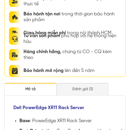
thực tế
Bảo hành tận nơi
trong thời gian bảo hành
sản phẩm
Giao hàng miễn phí
trong nội thành HCM
Tư vấn sản phẩm
phù hợp với hệ thống hiện
hữu
Hàng chính hãng,
chứng từ CO - CQ kèm
theo
Bảo hành mở rộng
lên đến 5 năm
Mô tả
Đánh giá (3)
Dell PowerEdge XR11 Rack Server
Base
: PowerEdge XR11 Rack Server