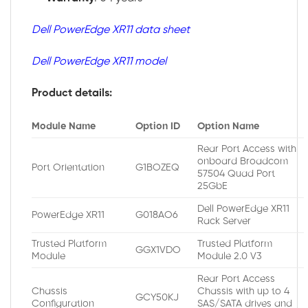
Dell PowerEdge XR11 data sheet
Dell PowerEdge XR11 model
Product details:
Module Name
Option ID
Option Name
Rear Port Access with
onboard Broadcom
Port Orientation
G1BOZEQ
57504 Quad Port
25GbE
Dell PowerEdge XR11
PowerEdge XR11
G018AO6
Rack Server
Trusted Platform
Trusted Platform
GGX1VDO
Module
Module 2.0 V3
Rear Port Access
Chassis
Chassis with up to 4
GCY50KJ
Configuration
SAS/SATA drives and