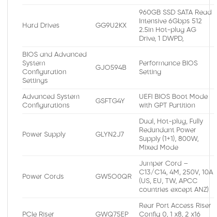
960GB SSD SATA Read
Intensive 6Gbps 512
Hard Drives
GG9U2KX
2.5in Hot-plug AG
Drive, 1 DWPD,
BIOS and Advanced
System
Performance BIOS
GJO594B
Configuration
Setting
Settings
Advanced System
UEFI BIOS Boot Mode
GSFTG4Y
Configurations
with GPT Partition
Dual, Hot-plug, Fully
Redundant Power
Power Supply
GLYN2J7
Supply (1+1), 800W,
Mixed Mode
Jumper Cord –
C13/C14, 4M, 250V, 10A
Power Cords
GW5O0QR
(US, EU, TW, APCC
countries except ANZ)
Rear Port Access Riser
PCIe Riser
GWQ75EP
Config 0, 1 x8, 2 x16