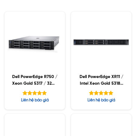
Dell PowerEdge R750 /
Dell PowerEdge XR11 /
Xeon Gold 5317 / 32GB
Intel Xeon Gold 5318N
RDIMM / 960GB SSD /
/ 16GB RDIMM /
PW 1400W
960GB SSD / PS 800W
Được xếp
Được xếp
Liên hệ báo giá
Liên hệ báo giá
hạng
hạng
5.00
5.00
5 sao
5 sao