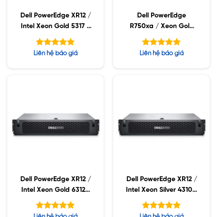
Dell PowerEdge XR12 /
Dell PowerEdge
Intel Xeon Gold 5317 /
R750xa / Xeon Gold
16GB RDIMM / 960GB
5317 / 32GB RDIMM /
SSD / PS 800W
960GB SSD / PW
Được xếp
Được xếp
Liên hệ báo giá
Liên hệ báo giá
2400W
hạng
hạng
5.00
5.00
5 sao
5 sao
Dell PowerEdge XR12 /
Dell PowerEdge XR12 /
Intel Xeon Gold 6312U
Intel Xeon Silver 4310 /
/ 16GB RDIMM /
16GB RDIMM / 960GB
960GB SSD / PS 800W
SSD / PS 800W
Được xếp
Được xếp
Liên hệ báo giá
Liên hệ báo giá