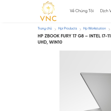
Skip
to
Về Chúng Tôi
Dịch 
content
Trang chủ
Hpi Products
Hp Workstation
/
/
/
HP ZBOOK FURY 17 G8 – INTEL I7-1
UHD, WIN10