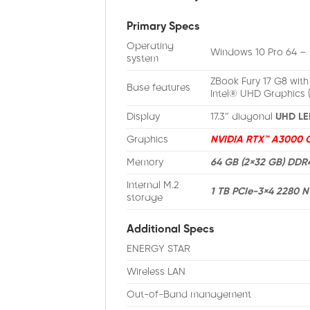
Primary Specs
Operating
Windows 10 Pro 64 –
system
ZBook Fury 17 G8 wit
Base features
Intel® UHD Graphics 
Display
17.3″ diagonal
UHD L
Graphics
NVIDIA RTX™ A3000 G
Memory
64 GB (2×32 GB) DD
Internal M.2
1 TB PCIe-3×4 2280 
storage
Additional Specs
ENERGY STAR
Wireless LAN
Out-of-Band management