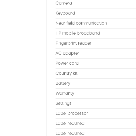
Camera
Keyboard
Near field communication
HP mobile broadband
Fingerprint reader
AC adapter
Power cord
Country kit
Battery
Warranty
Settings
Label processor
Label required
Label required