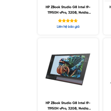
HP ZBook Studio G8 Intel i9-
11950H vPro, 32GB, Nvidia
A3000 6GB, 1TB SSD, 15.6″
FHD, Win10
Được xếp
Liên hệ báo giá
hạng
4.63
5 sao
HP ZBook Studio G8 Intel i9-
11950H vPro, 32GB, Nvidia