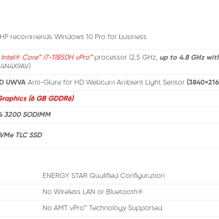
 HP recommends Windows 10 Pro for business
h
Intel® Core™ i7-11850H vPro™
processor (2.5 GHz,
up to 4.8 GHz wit
(4N4X9AV)
ED UWVA
Anti-Glare for HD Webcam Ambient Light Sensor
(3840×216
raphics (6 GB GDDR6)
R4 3200 SODIMM
NVMe TLC SSD
ENERGY STAR Qualified Configuration
No Wireless LAN or Bluetooth®
No AMT vPro™ Technology Supported