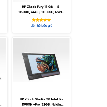
HP ZBook Fury 17 G8 – i5-
11500H, 64GB, 1TB SSD, Nvidia
K
A4000 8GB, 17.3″ UHD, Win10
Được xếp
Liên hệ báo giá
hạng
5.00
5 sao
HP ZBook Studio G8 Intel i9-
a
11950H vPro, 32GB, Nvidia