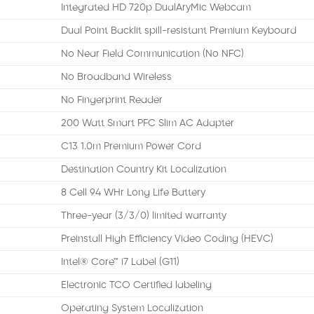
Integrated HD 720p DualAryMic Webcam
Dual Point Backlit spill-resistant Premium Keyboard
No Near Field Communication (No NFC)
No Broadband Wireless
No Fingerprint Reader
200 Watt Smart PFC Slim AC Adapter
C13 1.0m Premium Power Cord
Destination Country Kit Localization
8 Cell 94 WHr Long Life Battery
Three-year (3/3/0) limited warranty
Preinstall High Efficiency Video Coding (HEVC)
Intel® Core™ i7 Label (G11)
Electronic TCO Certified labeling
Operating System Localization