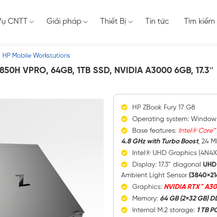
Vụ CNTT
Giải pháp
Thiết Bị
Tin tức
Tìm kiếm
HP Mobile Workstations
1850H VPRO, 64GB, 1TB SSD, NVIDIA A3000 6GB, 17.3″
HP ZBook Fury 17 G8
Operating system: Windows
Base features:
Intel® Core™
4.8 GHz with Turbo Boost
, 24 M
Intel® UHD Graphics (4N4X
Display: 17.3″ diagonal
UHD
Ambient Light Sensor
(3840×21
Graphics:
NVIDIA RTX™ A30
Memory:
64 GB (2×32 GB) 
Internal M.2 storage:
1 TB P