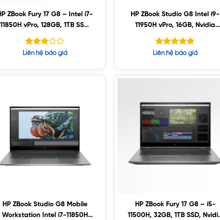
HP ZBook Fury 17 G8 – Intel i7-
HP ZBook Studio G8 Intel i9-
11850H vPro, 128GB, 1TB SSD,
11950H vPro, 16GB, Nvidia
AMD W6600M 8GB, 17.3″ UHD,
T1200 4GB, SSD 1TB, 15.6″ 4
Win10
UHD, Win10
Được
Được xếp
Liên hệ báo giá
Liên hệ báo giá
xếp
hạng
5.00
hạng
5 sao
2.78
5 sao
HP ZBook Studio G8 Mobile
HP ZBook Fury 17 G8 – i5-
Workstation Intel i7-11850H
11500H, 32GB, 1TB SSD, Nvidi