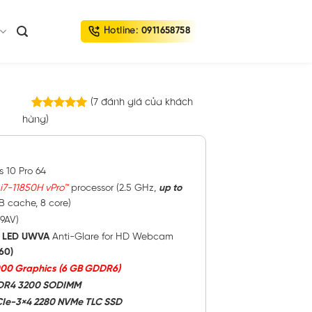
Hotline:
0911658758
(
7
đánh giá của khách
7
trên
hàng)
5.00
5 dựa trên
đánh giá
 10 Pro 64
 i7-11850H vPro™
processor (2.5 GHz,
up to
B cache, 8 core)
9AV)
 LED UWVA
Anti-Glare for HD Webcam
60)
00 Graphics (6 GB GDDR6)
DDR4 3200 SODIMM
CIe-3×4 2280 NVMe TLC SSD