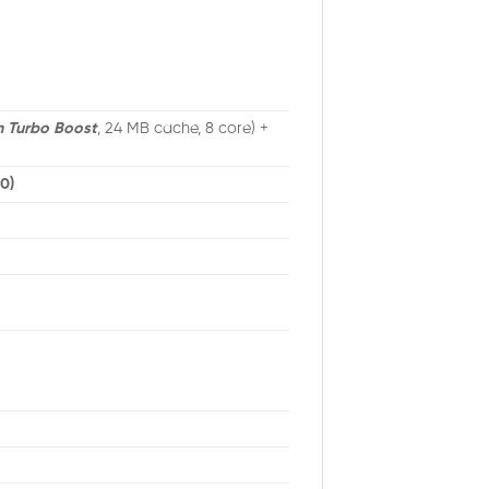
h Turbo Boost
, 24 MB cache, 8 core) +
0)