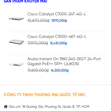
SẢN PHẨM KHUYẾN MÃI
5
2.96
sao
Cisco Catalyst C1000-24T-4G-L
10,870,000
₫
9,970,000
₫
Cisco Catalyst C1000-48T-4G-L
17,970,000
₫
16,410,000
₫
Aruba Instant On 1960 24G 2XGT 24-Port
Gigabit PoE++ SFP+ (JL807A)
17,600,000
₫
14,500,000
₫
CÔNG TY TNHH THƯƠNG MẠI QUỐC TẾ VNC
Địa chỉ: 18 Đường 156, Phường 16, Quận 8, TP. HCM