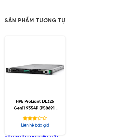
SẢN PHẨM TƯƠNG TỰ
HPE ProLiant DL325
Gen11 9354P (P58691-
B21)
Được
Liên hệ báo giá
xếp
hạng