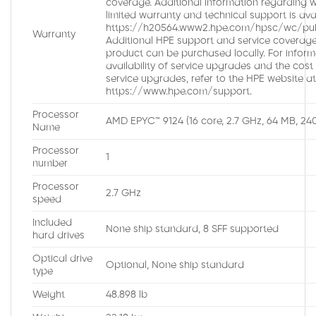
coverage. Additional information regarding 
limited warranty and technical support is avai
https://h20564.www2.hpe.com/hpsc/wc/pub
Warranty
Additional HPE support and service coverage
product can be purchased locally. For infor
availability of service upgrades and the cost
service upgrades, refer to the HPE website a
https://www.hpe.com/support.
Processor
AMD EPYC™ 9124 (16 core, 2.7 GHz, 64 MB, 2
Name
Processor
1
number
Processor
2.7 GHz
speed
Included
None ship standard, 8 SFF supported
hard drives
Optical drive
Optional, None ship standard
type
Weight
48.898 lb