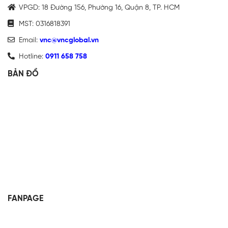
VPGD: 18 Đường 156, Phường 16, Quận 8, TP. HCM
MST: 0316818391
Email:
vnc@vncglobal.vn
Hotline:
0911 658 758
BẢN ĐỒ
FANPAGE