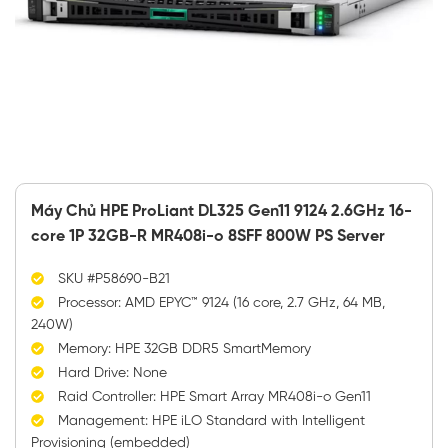
Máy Chủ HPE ProLiant DL325 Gen11 9124 2.6GHz 16-
core 1P 32GB-R MR408i-o 8SFF 800W PS Server
SKU #P58690-B21
Processor: AMD EPYC™ 9124 (16 core, 2.7 GHz, 64 MB,
240W)
Memory: HPE 32GB DDR5 SmartMemory
Hard Drive: None
Raid Controller: HPE Smart Array MR408i-o Gen11
Management: HPE iLO Standard with Intelligent
Provisioning (embedded)