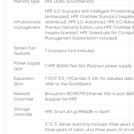
Memory type
HPE DDR5 SmartMemory
HPE iLO Standard with Intelligent Provisionin
(embedded), HPE OneView Standard (require
Infrastructure
download), HPE iLO Advanced, HPE iLO Adv
management
Premium Security Edition, and HPE OneView
(require licenses), HPE GreenLake for Compu
Management (subscription included)
System fan
7 standard fans included
features
Power supply
1 HPE 800W Flex Slot Platinum power supply
type
Expansion
1 OCP 3.0, 1 PCIe Gen 5 x16, for detailed desc
Slots
refer to the QuickSpecs
Network
Broadcom BCM5719 Ethernet 1Gb 4-port BA
Controller
Adapter for HPE
Storage
HPE Smart Array MR408i-o Gen11
controller
3/3/3: Server warranty includes three years o
three years of labor, and three years of on-s