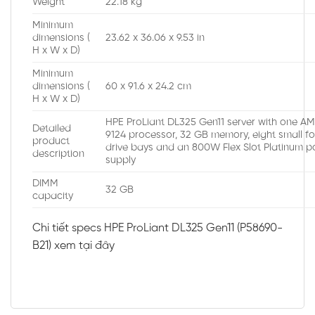
Weight
22.18 kg
Minimum
dimensions (
23.62 x 36.06 x 9.53 in
H x W x D)
Minimum
dimensions (
60 x 91.6 x 24.2 cm
H x W x D)
HPE ProLiant DL325 Gen11 server with one A
Detailed
9124 processor, 32 GB memory, eight small f
product
drive bays and an 800W Flex Slot Platinum 
description
supply
DIMM
32 GB
capacity
Chi tiết specs HPE ProLiant DL325 Gen11 (P58690-
B21) xem
tại đây