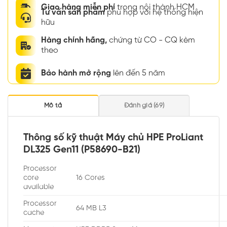
Giao hàng miễn phí
trong nội thành HCM
Tư vấn sản phẩm
phù hợp với hệ thống hiện
hữu
Hàng chính hãng,
chứng từ CO - CQ kèm
theo
Bảo hành mở rộng
lên đến 5 năm
Mô tả
Đánh giá (69)
Thông số kỹ thuật Máy chủ HPE ProLiant
DL325 Gen11 (P58690-B21)
Processor
core
16 Cores
available
Processor
64 MB L3
cache