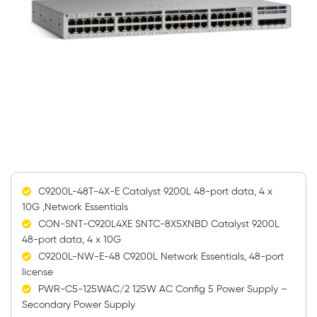
C9200L-48T-4X-E Catalyst 9200L 48-port data, 4 x
10G ,Network Essentials
CON-SNT-C920L4XE SNTC-8X5XNBD Catalyst 9200L
48-port data, 4 x 10G
C9200L-NW-E-48 C9200L Network Essentials, 48-port
license
PWR-C5-125WAC/2 125W AC Config 5 Power Supply –
Secondary Power Supply