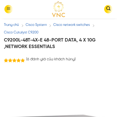
Skip
to
content
Trang chủ
Cisco System
Cisco network switches
/
/
/
Cisco Catalyst C9200
C9200L-48T-4X-E 48-PORT DATA, 4 X 10G
,NETWORK ESSENTIALS
(
6
đánh giá của khách hàng)
6
trên
5.00
5 dựa trên
đánh giá