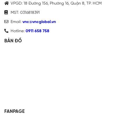
VPGD: 18 Đường 156, Phường 16, Quận 8, TP. HCM
MST: 0316818391
Email:
vnc@vncglobal.vn
Hotline:
0911 658 758
BẢN ĐỒ
FANPAGE