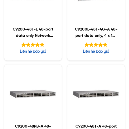
C9200-48T-E 48-port
C9200L-48T-4G-A 48-
data only Network
port data only, 4 x 1G,
Essentials
Network Advantage
Được xếp
Được xếp
Liên hệ báo giá
Liên hệ báo giá
hạng
hạng
5.00
5.00
5 sao
5 sao
C9200-48PB-A 48-
C9200-48T-A 48-port