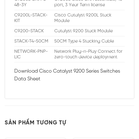
48-3Y
port, 3 Year Term license
C9200L-STACK-
Cisco Catalyst 9200L Stack
KIT
Module
C9200-STACK
Catalyst 9200 Stack Module
STACK-T4-50CM
50CM Type 4 Stacking Cable
NETWORK-PNP-
Network Plug-n-Play Connect for
LIC
zero-touch device deployment
Download Cisco Catalyst 9200 Series Switches
Data Sheet
SẢN PHẨM TƯƠNG TỰ