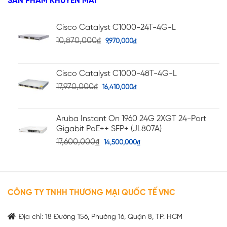
SẢN PHẨM KHUYẾN MÃI
Cisco Catalyst C1000-24T-4G-L
10,870,000
₫
9,970,000
₫
Cisco Catalyst C1000-48T-4G-L
17,970,000
₫
16,410,000
₫
Aruba Instant On 1960 24G 2XGT 24-Port
Gigabit PoE++ SFP+ (JL807A)
17,600,000
₫
14,500,000
₫
CÔNG TY TNHH THƯƠNG MẠI QUỐC TẾ VNC
Địa chỉ: 18 Đường 156, Phường 16, Quận 8, TP. HCM