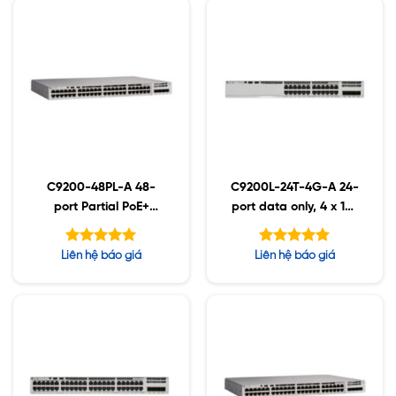
C9200-48PL-A 48-
C9200L-24T-4G-A 24-
port Partial PoE+
port data only, 4 x 1G,
Network Advantage
Network Advantage
Được xếp
Được xếp
Liên hệ báo giá
Liên hệ báo giá
hạng
hạng
5.00
5.00
5 sao
5 sao