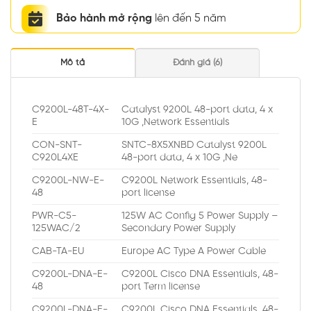
Bảo hành mở rộng
lên đến 5 năm
Mô tả
Đánh giá (6)
C9200L-48T-4X-
Catalyst 9200L 48-port data, 4 x
E
10G ,Network Essentials
CON-SNT-
SNTC-8X5XNBD Catalyst 9200L
C920L4XE
48-port data, 4 x 10G ,Ne
C9200L-NW-E-
C9200L Network Essentials, 48-
48
port license
PWR-C5-
125W AC Config 5 Power Supply –
125WAC/2
Secondary Power Supply
CAB-TA-EU
Europe AC Type A Power Cable
C9200L-DNA-E-
C9200L Cisco DNA Essentials, 48-
48
port Term license
C9200L-DNA-E-
C9200L Cisco DNA Essentials, 48-