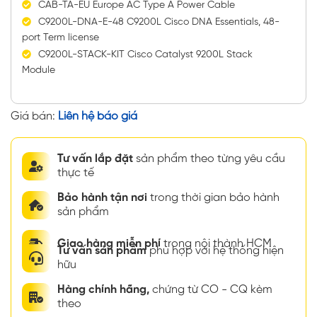
CAB-TA-EU Europe AC Type A Power Cable
C9200L-DNA-E-48 C9200L Cisco DNA Essentials, 48-
port Term license
C9200L-STACK-KIT Cisco Catalyst 9200L Stack
Module
Giá bán:
Liên hệ báo giá
Tư vấn lắp đặt
sản phẩm theo từng yêu cầu
thực tế
Bảo hành tận nơi
trong thời gian bảo hành
sản phẩm
Giao hàng miễn phí
trong nội thành HCM
Tư vấn sản phẩm
phù hợp với hệ thống hiện
hữu
Hàng chính hãng,
chứng từ CO - CQ kèm
theo