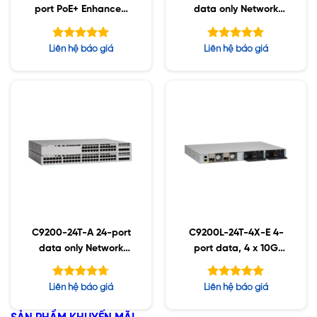
port PoE+ Enhanced
data only Network
VRF Network
Advantage
Advantage
Được xếp
Được xếp
Liên hệ báo giá
Liên hệ báo giá
hạng
hạng
5.00
5.00
5 sao
5 sao
C9200-24T-A 24-port
C9200L-24T-4X-E 4-
data only Network
port data, 4 x 10G
Advantage
,Network Essentials
Được xếp
Được xếp
Liên hệ báo giá
Liên hệ báo giá
hạng
hạng
4.67
5.00
5 sao
5 sao