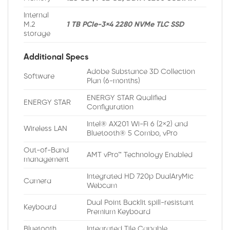
Internal
M.2
1 TB PCIe-3×4 2280 NVMe TLC SSD
storage
Additional Specs
Adobe Substance 3D Collection
Software
Plan (6-months)
ENERGY STAR Qualified
ENERGY STAR
Configuration
Intel® AX201 Wi-Fi 6 (2×2) and
Wireless LAN
Bluetooth® 5 Combo, vPro
Out-of-Band
AMT vPro™ Technology Enabled
management
Integrated HD 720p DualAryMic
Camera
Webcam
Dual Point Backlit spill-resistant
Keyboard
Premium Keyboard
Bluetooth
Integrated Tile Capable