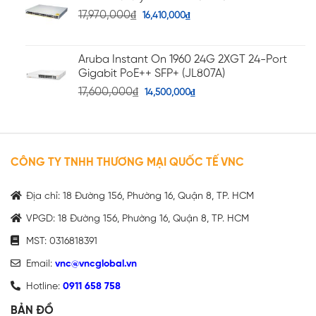
17,970,000
₫
16,410,000
₫
Aruba Instant On 1960 24G 2XGT 24-Port
Gigabit PoE++ SFP+ (JL807A)
17,600,000
₫
14,500,000
₫
CÔNG TY TNHH THƯƠNG MẠI QUỐC TẾ VNC
Địa chỉ: 18 Đường 156, Phường 16, Quận 8, TP. HCM
VPGD: 18 Đường 156, Phường 16, Quận 8, TP. HCM
MST: 0316818391
Email:
vnc@vncglobal.vn
Hotline:
0911 658 758
BẢN ĐỒ