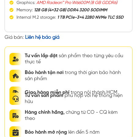
Graphics:
AMD Radeon™ Pro W6600M (8 GB GDDR6)
Memory:
128 GB (4×32 GB) DDR4 3200 SODIMM
Internal M.2 storage:
1 TB PCIe-3×4 2280 NVMe TLC SSD
Giá bán:
Liên hệ báo giá
Tư vấn lắp đặt
sản phẩm theo từng yêu cầu
thực tế
Bảo hành tận nơi
trong thời gian bảo hành
sản phẩm
Giao hàng miễn phí
trong nội thành HCM
Tư vấn sản phẩm
phù hợp với hệ thống hiện
hữu
Hàng chính hãng,
chứng từ CO - CQ kèm
theo
Bảo hành mở rộng
lên đến 5 năm