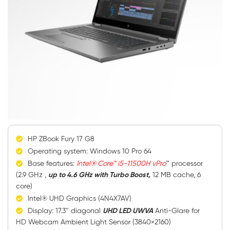
HP ZBook Fury 17 G8
Operating system: Windows 10 Pro 64
Base features:
Intel® Core™ i5-11500H vPro
™ processor
(2.9 GHz ,
up to 4.6 GHz with Turbo Boost,
12 MB cache, 6
core)
Intel® UHD Graphics (4N4X7AV)
Display: 17.3″ diagonal
UHD LED UWVA
Anti-Glare for
HD Webcam Ambient Light Sensor (3840×2160)