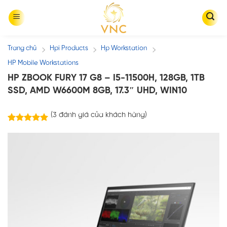
Skip
to
content
Trang chủ
Hpi Products
Hp Workstation
/
/
/
HP Mobile Workstations
HP ZBOOK FURY 17 G8 – I5-11500H, 128GB, 1TB
SSD, AMD W6600M 8GB, 17.3″ UHD, WIN10
(
3
đánh giá của khách hàng)
3
trên
5.00
5 dựa trên
đánh giá