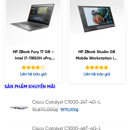
HP ZBook Fury 17 G8 –
HP ZBook Studio G8
Intel i7-11850H vPro,
Mobile Workstation i7-
32GB, 1TB SSD, Nvidia
11800H, 16GB Ram,
A3000 6GB, 17.3″ UHD,
Nvidia T1200 4GB,
Được
Được xếp
Liên hệ báo giá
Liên hệ báo giá
Win10
512GB SSD, 15.6 4K
xếp hạng
hạng
5.00
5
UHD
4.00
5 sao
SẢN PHẨM KHUYẾN MÃI
sao
Cisco Catalyst C1000-24T-4G-L
10,870,000
₫
9,970,000
₫
Cisco Catalyst C1000-48T-4G-L