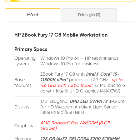
Mô tả
Đánh giá (3)
HP ZBook Fury 17 G8 Mobile Workstation
Primary Specs
Operating
Windows 10 Pro 64 – HP recommends
system
Windows 10 Pro for business
ZBook Fury 17 G8 with
Intel® Core™ i5-
Base
11500H vPro™
processor (2.9 GHz ,
up to
features
4.6 GHz with Turbo Boost
, 12 MB cache, 6
core) + Intel® UHD Graphics (4N4X7AV)
17.3″ diagonal
UHD LED UWVA
Anti-Glare
Display
for HD Webcam Ambient Light Sensor
(3840×2160)(550 Nits)
AMD Radeon™ Pro W6600M (8 GB
Graphics
GDDR6)
Memory
128 GB (4×32 GB) DDR4 3200 SODIMM