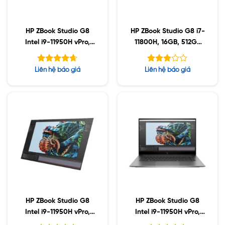
HP ZBook Studio G8
HP ZBook Studio G8 i7-
Intel i9-11950H vPro,
11800H, 16GB, 512GB
32GB, Nvidia A3000
SSD, Nvidia RTX3070
6GB, 1TB SSD, 15.6″
8GB, 15.6″ 4K UHD,
Được xếp
Được
Liên hệ báo giá
Liên hệ báo giá
FHD, Win10
Win10
hạng
xếp
4.63
hạng
5 sao
5
2.87
sao
HP ZBook Studio G8
HP ZBook Studio G8
Intel i9-11950H vPro,
Intel i9-11950H vPro,
32GB, Nvidia RTX3070
16GB, Nvidia T1200