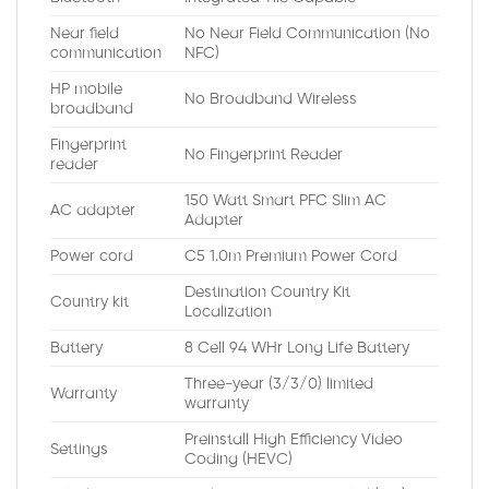
Near field
No Near Field Communication (No
communication
NFC)
HP mobile
No Broadband Wireless
broadband
Fingerprint
No Fingerprint Reader
reader
150 Watt Smart PFC Slim AC
AC adapter
Adapter
Power cord
C5 1.0m Premium Power Cord
Destination Country Kit
Country kit
Localization
Battery
8 Cell 94 WHr Long Life Battery
Three-year (3/3/0) limited
Warranty
warranty
Preinstall High Efficiency Video
Settings
Coding (HEVC)