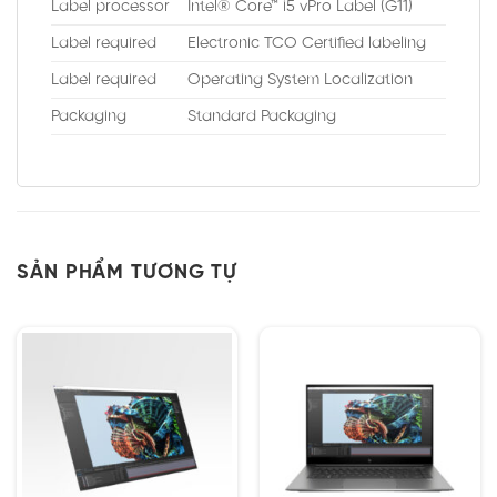
Label processor
Intel® Core™ i5 vPro Label (G11)
Label required
Electronic TCO Certified labeling
Label required
Operating System Localization
Packaging
Standard Packaging
SẢN PHẨM TƯƠNG TỰ