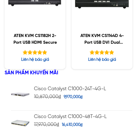
ATEN KVM CS1182H 2-
ATEN KVM CS1144D 4-
Port USB HDMI Secure
Port USB DVI Dual
Display Secure
Được xếp
Được xếp
Liên hệ báo giá
Liên hệ báo giá
hạng
hạng
5.00
5.00
5 sao
5 sao
SẢN PHẨM KHUYẾN MÃI
Cisco Catalyst C1000-24T-4G-L
10,870,000
₫
9,970,000
₫
Cisco Catalyst C1000-48T-4G-L
17,970,000
₫
16,410,000
₫