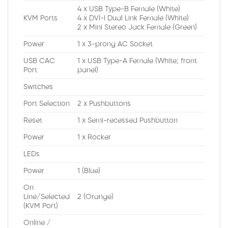
4 x USB Type-B Female (White)
KVM Ports
4 x DVI-I Dual Link Female (White)
2 x Mini Stereo Jack Female (Green)
Power
1 x 3-prong AC Socket
USB CAC
1 x USB Type-A Female (White; front
Port
panel)
Switches
Port Selection
2 x Pushbuttons
Reset
1 x Semi-recessed Pushbutton
Power
1 x Rocker
LEDs
Power
1 (Blue)
On
Line/Selected
2 (Orange)
(KVM Port)
Online /