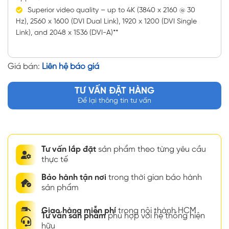
Superior video quality – up to 4K (3840 x 2160 @ 30
Hz), 2560 x 1600 (DVI Dual Link), 1920 x 1200 (DVI Single
Link), and 2048 x 1536 (DVI-A)**
Giá bán:
Liên hệ báo giá
TƯ VẤN ĐẶT HÀNG
Để lại thông tin tư vấn
Tư vấn lắp đặt
sản phẩm theo từng yêu cầu
thực tế
Bảo hành tận nơi
trong thời gian bảo hành
sản phẩm
Giao hàng miễn phí
trong nội thành HCM
Tư vấn sản phẩm
phù hợp với hệ thống hiện
hữu