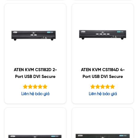
5 sao
5 sao
ATEN KVM CS1182D 2-
ATEN KVM CS1184D 4-
Port USB DVI Secure
Port USB DVI Secure
Được xếp
Được xếp
Liên hệ báo giá
Liên hệ báo giá
hạng
hạng
5.00
5.00
5 sao
5 sao