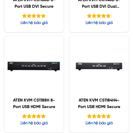
ATEN KVM CS1188D 8-
ATEN KVM CS1148D 8-
Port USB DVI Secure
Port USB DVI Dual
Display Secure
Được xếp
Được xếp
Liên hệ báo giá
Liên hệ báo giá
hạng
hạng
5.00
5.00
5 sao
5 sao
ATEN KVM CS1188H 8-
ATEN KVM CS1184H4-
Port USB HDMI Secure
Port USB HDMI Secure
Được xếp
Được xếp
Liên hệ báo giá
Liên hệ báo giá
hạng
hạng
5.00
5.00