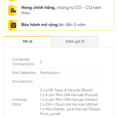
Hàng chính hãng,
chứng từ CO - CQ kèm
theo
Bảo hành mở rộng
lên đến 5 năm
Mô tả
Đánh giá (3)
Computer
2
Connections
Port Selection
Pushbutton
Connectors
2 x USB Type-A Female (Black)
1 x 6-pin Mini-DIN Female (Purple)
Console
1 x 6-pin Mini-DIN Female (Green)
Ports
2 x DVI-I Dual Link Female (White)
1 x Mini Stereo Jack Female (Green;
front panel)