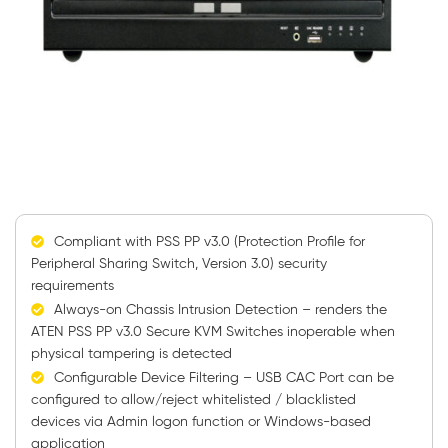
Compliant with
PSS PP v3.0
(Protection Profile for
Peripheral Sharing Switch, Version 3.0) security
requirements
Always-on Chassis Intrusion Detection – renders the
ATEN
PSS PP v3.0
Secure KVM
Switches inoperable when
physical tampering is detected
Configurable Device Filtering – USB CAC Port can be
configured to allow/reject whitelisted / blacklisted
devices via Admin logon function or Windows-based
application