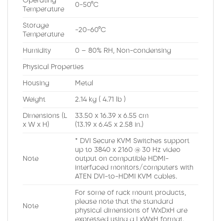
Operating
0-50°C
Temperature
Storage
-20-60°C
Temperature
Humidity
0 – 80% RH, Non-condensing
Physical Properties
Housing
Metal
Weight
2.14 kg ( 4.71 lb )
Dimensions (L
33.50 x 16.39 x 6.55 cm
x W x H)
(13.19 x 6.45 x 2.58 in.)
* DVI Secure KVM Switches support
up to 3840 x 2160 @ 30 Hz video
Note
output on compatible HDMI-
interfaced monitors/computers with
ATEN DVI-to-HDMI KVM cables.
For some of rack mount products,
please note that the standard
Note
physical dimensions of WxDxH are
expressed using a LxWxH format.