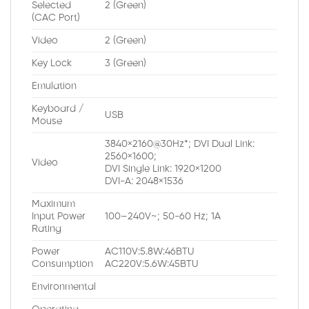
Selected
2 (Green)
(CAC Port)
Video
2 (Green)
Key Lock
3 (Green)
Emulation
Keyboard /
USB
Mouse
3840×2160@30Hz*; DVI Dual Link:
2560×1600;
Video
DVI Single Link: 1920×1200
DVI-A: 2048×1536
Maximum
Input Power
100–240V~; 50-60 Hz; 1A
Rating
Power
AC110V:5.8W:46BTU
Consumption
AC220V:5.6W:45BTU
Environmental