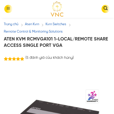
Skip
to
content
Trang chủ
Aten Kvm
Kvm Switches
/
/
/
Remote Control & Monitoring Solutions
ATEN KVM RCMVGA101 1-LOCAL/REMOTE SHARE
ACCESS SINGLE PORT VGA
(
5
đánh giá của khách hàng)
5
trên
5.00
5 dựa trên
đánh giá