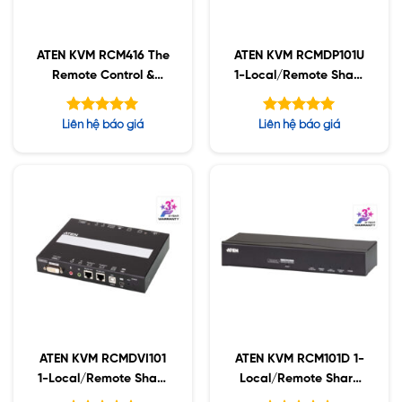
ATEN KVM RCM416 The
ATEN KVM RCMDP101U
Remote Control &
1-Local/Remote Share
Monitoring
Access Single Port 4K
DisplayPort
Được xếp
Được xếp
Liên hệ báo giá
Liên hệ báo giá
hạng
hạng
5.00
5.00
5 sao
5 sao
ATEN KVM RCMDVI101
ATEN KVM RCM101D 1-
1-Local/Remote Share
Local/Remote Share
Access Single Port DVI
Access Single Port DVI