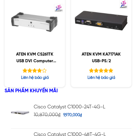
ATEN KVM CS261TK
ATEN KVM KA7171AK
USB DVI Computer
USB-PS/2
Sharing Device and
Access Control Box Kit
Được
Được xếp
Liên hệ báo giá
Liên hệ báo giá
xếp hạng
hạng
5.00
5
3.86
5 sao
SẢN PHẨM KHUYẾN MÃI
sao
Cisco Catalyst C1000-24T-4G-L
10,870,000
₫
9,970,000
₫
Cisco Catalyst C1000-48T-4G-L