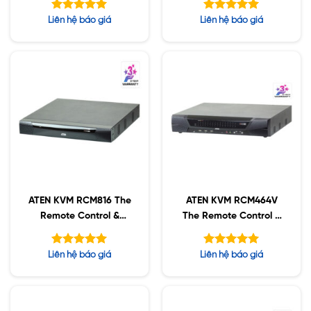
Được xếp
Được xếp
Liên hệ báo giá
Liên hệ báo giá
hạng
hạng
5.00
5.00
5 sao
5 sao
ATEN KVM RCM816 The
ATEN KVM RCM464V
Remote Control &
The Remote Control &
Monitoring
Monitoring
Được xếp
Được xếp
Liên hệ báo giá
Liên hệ báo giá
hạng
hạng
5.00
5.00
5 sao
5 sao