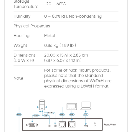
Storage
-20 – 60°C
Temperature
Humidity
0 – 80% RH, Non-condensing
Physical Properties
Housing
Metal
Weight
0.86 kg ( 1.89 lb )
Dimensions
20.00 x 15.41 x 2.85 cm
(L x W x H)
(7.87 x 6.07 x 1.12 in.)
For some of rack mount products,
please note that the standard
Note
physical dimensions of WxDxH are
expressed using a LxWxH format.