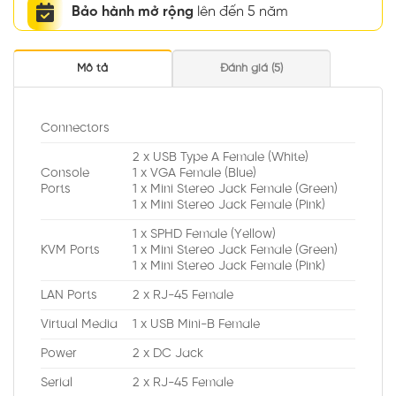
Bảo hành mở rộng
lên đến 5 năm
Mô tả
Đánh giá (5)
Connectors
2 x USB Type A Female (White)
Console
1 x VGA Female (Blue)
Ports
1 x Mini Stereo Jack Female (Green)
1 x Mini Stereo Jack Female (Pink)
1 x SPHD Female (Yellow)
KVM Ports
1 x Mini Stereo Jack Female (Green)
1 x Mini Stereo Jack Female (Pink)
LAN Ports
2 x RJ-45 Female
Virtual Media
1 x USB Mini-B Female
Power
2 x DC Jack
Serial
2 x RJ-45 Female