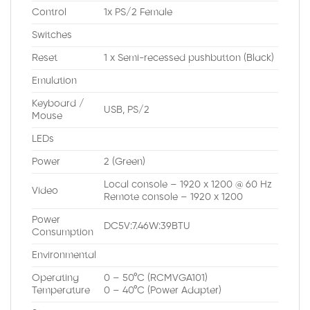
Control
1x PS/2 Female
Switches
Reset
1 x Semi-recessed pushbutton (Black)
Emulation
Keyboard /
USB, PS/2
Mouse
LEDs
Power
2 (Green)
Local console – 1920 x 1200 @ 60 Hz
Video
Remote console – 1920 x 1200
Power
DC5V:7.46W:39BTU
Consumption
Environmental
Operating
0 – 50°C (RCMVGA101)
Temperature
0 – 40°C (Power Adapter)