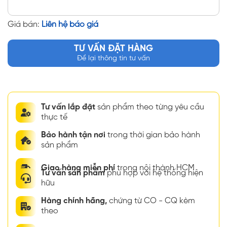
Giá bán:
Liên hệ báo giá
TƯ VẤN ĐẶT HÀNG
Để lại thông tin tư vấn
Tư vấn lắp đặt
sản phẩm theo từng yêu cầu
thực tế
Bảo hành tận nơi
trong thời gian bảo hành
sản phẩm
Giao hàng miễn phí
trong nội thành HCM
Tư vấn sản phẩm
phù hợp với hệ thống hiện
hữu
Hàng chính hãng,
chứng từ CO - CQ kèm
theo