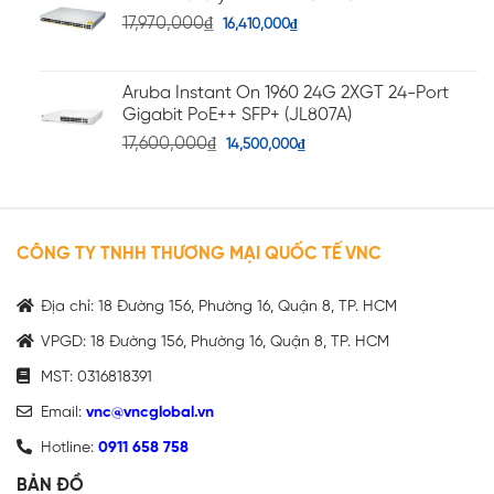
17,970,000
₫
16,410,000
₫
Aruba Instant On 1960 24G 2XGT 24-Port
Gigabit PoE++ SFP+ (JL807A)
17,600,000
₫
14,500,000
₫
CÔNG TY TNHH THƯƠNG MẠI QUỐC TẾ VNC
Địa chỉ: 18 Đường 156, Phường 16, Quận 8, TP. HCM
VPGD: 18 Đường 156, Phường 16, Quận 8, TP. HCM
MST: 0316818391
Email:
vnc@vncglobal.vn
Hotline:
0911 658 758
BẢN ĐỒ