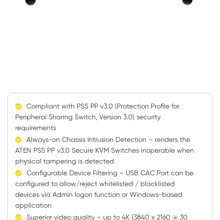
Compliant with
PSS PP v3.0
(Protection Profile for
Peripheral Sharing Switch, Version 3.0) security
requirements
Always-on Chassis Intrusion Detection – renders the
ATEN
PSS PP v3.0
Secure KVM
Switches inoperable when
physical tampering is detected
Configurable Device Filtering – USB CAC Port can be
configured to allow/reject whitelisted / blacklisted
devices via Admin logon function or Windows-based
application
Superior video quality – up to 4K (3840 x 2160 @ 30