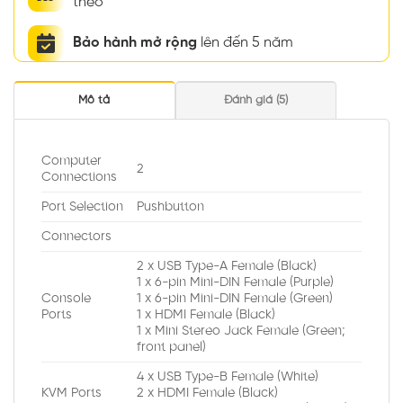
theo
Bảo hành mở rộng
lên đến 5 năm
Mô tả
Đánh giá (5)
Computer
2
Connections
Port Selection
Pushbutton
Connectors
2 x USB Type-A Female (Black)
1 x 6-pin Mini-DIN Female (Purple)
Console
1 x 6-pin Mini-DIN Female (Green)
Ports
1 x HDMI Female (Black)
1 x Mini Stereo Jack Female (Green;
front panel)
4 x USB Type-B Female (White)
KVM Ports
2 x HDMI Female (Black)