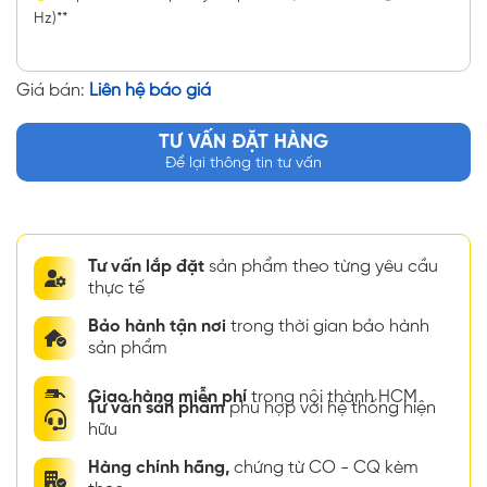
Hz)**
Giá bán:
Liên hệ báo giá
TƯ VẤN ĐẶT HÀNG
Để lại thông tin tư vấn
Tư vấn lắp đặt
sản phẩm theo từng yêu cầu
thực tế
Bảo hành tận nơi
trong thời gian bảo hành
sản phẩm
Giao hàng miễn phí
trong nội thành HCM
Tư vấn sản phẩm
phù hợp với hệ thống hiện
hữu
Hàng chính hãng,
chứng từ CO - CQ kèm