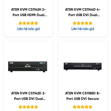
ATEN KVM CS1142H 2-
ATEN KVM CS1144D 4-
Port USB HDMI Dual
Port USB DVI Dual
Display Secure
Display Secure
Được xếp
Được xếp
Liên hệ báo giá
Liên hệ báo giá
hạng
hạng
5.00
5.00
5 sao
5 sao
ATEN KVM CS1142D 2-
ATEN KVM CS1188D 8-
Port USB DVI Dual
Port USB DVI Secure
Display Secure