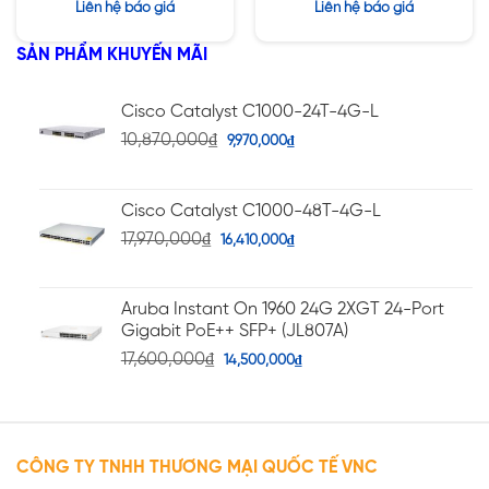
Được xếp
Được xếp
Liên hệ báo giá
Liên hệ báo giá
hạng
hạng
5.00
5.00
5 sao
5 sao
SẢN PHẨM KHUYẾN MÃI
Cisco Catalyst C1000-24T-4G-L
10,870,000
₫
9,970,000
₫
Cisco Catalyst C1000-48T-4G-L
17,970,000
₫
16,410,000
₫
Aruba Instant On 1960 24G 2XGT 24-Port
Gigabit PoE++ SFP+ (JL807A)
17,600,000
₫
14,500,000
₫
CÔNG TY TNHH THƯƠNG MẠI QUỐC TẾ VNC