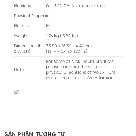
Humidity
0 – 80% RH, Non-condensing
Physical Properties
Housing
Metal
Weight
1.76 kg ( 3.88 lb )
Dimensions (L
33.50 x 16.39 x 4.40 cm
x W x H)
(13.19 x 6.45 x 1.73 in.)
For some of rack mount products,
please note that the standard
Note
physical dimensions of WxDxH are
expressed using a LxWxH format.
SẢN PHẨM TƯƠNG TỰ