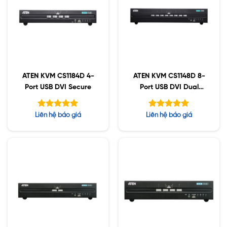
ATEN KVM CS1184D 4-
ATEN KVM CS1148D 8-
Port USB DVI Secure
Port USB DVI Dual
Display Secure
Được xếp
Được xếp
Liên hệ báo giá
Liên hệ báo giá
hạng
hạng
5.00
5.00
5 sao
5 sao