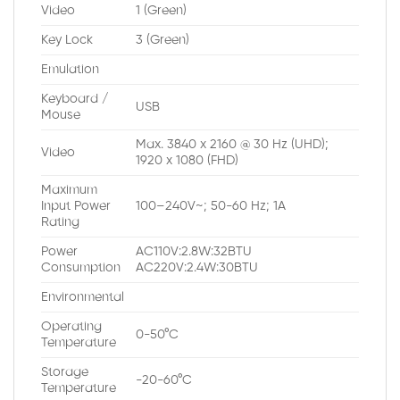
Video
1 (Green)
Key Lock
3 (Green)
Emulation
Keyboard /
USB
Mouse
Max. 3840 x 2160 @ 30 Hz (UHD);
Video
1920 x 1080 (FHD)
Maximum
Input Power
100–240V~; 50-60 Hz; 1A
Rating
Power
AC110V:2.8W:32BTU
Consumption
AC220V:2.4W:30BTU
Environmental
Operating
0-50°C
Temperature
Storage
-20-60°C
Temperature