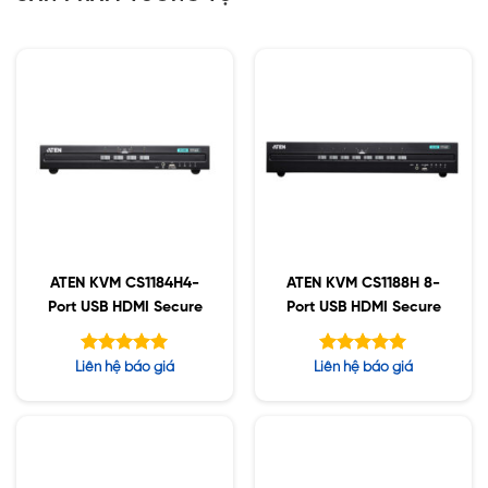
ATEN KVM CS1184H4-
ATEN KVM CS1188H 8-
Port USB HDMI Secure
Port USB HDMI Secure
Được xếp
Được xếp
Liên hệ báo giá
Liên hệ báo giá
hạng
hạng
5.00
5.00
5 sao
5 sao