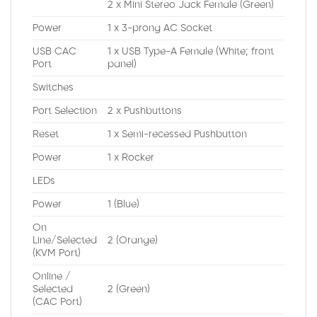
2 x Mini Stereo Jack Female (Green)
Power
1 x 3-prong AC Socket
USB CAC
1 x USB Type-A Female (White; front
Port
panel)
Switches
Port Selection
2 x Pushbuttons
Reset
1 x Semi-recessed Pushbutton
Power
1 x Rocker
LEDs
Power
1 (Blue)
On
Line/Selected
2 (Orange)
(KVM Port)
Online /
Selected
2 (Green)
(CAC Port)