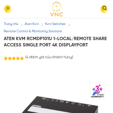
Skip
to
content
Trang chủ
Aten Kvm
Kvm Switches
/
/
/
Remote Control & Monitoring Solutions
ATEN KVM RCMDP101U 1-LOCAL/REMOTE SHARE
ACCESS SINGLE PORT 4K DISPLAYPORT
(
4
đánh giá của khách hàng)
4
trên
5.00
5 dựa trên
đánh giá