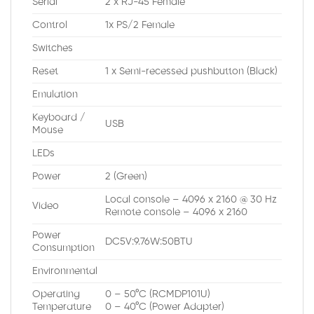
Serial
2 x RJ-45 Female
Control
1x PS/2 Female
Switches
Reset
1 x Semi-recessed pushbutton (Black)
Emulation
Keyboard /
USB
Mouse
LEDs
Power
2 (Green)
Local console – 4096 x 2160 @ 30 Hz
Video
Remote console – 4096 x 2160
Power
DC5V:9.76W:50BTU
Consumption
Environmental
Operating
0 – 50°C (RCMDP101U)
Temperature
0 – 40°C (Power Adapter)