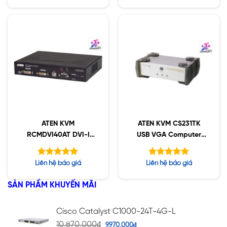
5.00
5.00
5 sao
5 sao
ATEN KVM
ATEN KVM CS231TK
RCMDVI40AT DVI-I
USB VGA Computer
Dual Display
Sharing Device and
Access Control Box
Được xếp
Được xếp
Liên hệ báo giá
Liên hệ báo giá
hạng
hạng
5.00
5.00
5 sao
5 sao
SẢN PHẨM KHUYẾN MÃI
Cisco Catalyst C1000-24T-4G-L
10,870,000
₫
9,970,000
₫