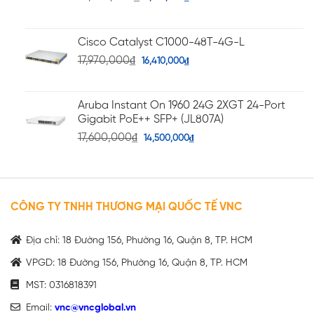
Cisco Catalyst C1000-48T-4G-L
17,970,000
₫
16,410,000
₫
Aruba Instant On 1960 24G 2XGT 24-Port
Gigabit PoE++ SFP+ (JL807A)
17,600,000
₫
14,500,000
₫
CÔNG TY TNHH THƯƠNG MẠI QUỐC TẾ VNC
Địa chỉ: 18 Đường 156, Phường 16, Quận 8, TP. HCM
VPGD: 18 Đường 156, Phường 16, Quận 8, TP. HCM
MST: 0316818391
Email:
vnc@vncglobal.vn