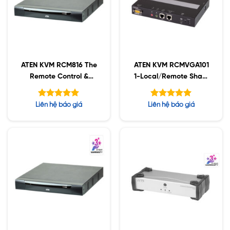
ATEN KVM RCM816 The
ATEN KVM RCMVGA101
Remote Control &
1-Local/Remote Share
Monitoring
Access Single Port
VGA
Được xếp
Được xếp
Liên hệ báo giá
Liên hệ báo giá
hạng
hạng
5.00
5.00
5 sao
5 sao