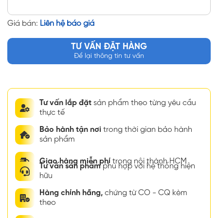
Giá bán:
Liên hệ báo giá
TƯ VẤN ĐẶT HÀNG
Để lại thông tin tư vấn
Tư vấn lắp đặt
sản phẩm theo từng yêu cầu
thực tế
Bảo hành tận nơi
trong thời gian bảo hành
sản phẩm
Giao hàng miễn phí
trong nội thành HCM
Tư vấn sản phẩm
phù hợp với hệ thống hiện
hữu
Hàng chính hãng,
chứng từ CO - CQ kèm
theo