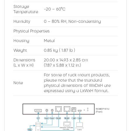
Storage
-20 – 60°C
Temperature
Humidity
0 – 80% RH, Non-condensing
Physical Properties
Housing
Metal
Weight
0.85 kg ( 1.87 lb )
Dimensions
20.00 x 14.93 x 2.85 cm
(L x W x H)
(7.87 x 5.88 x 1.12 in.)
For some of rack mount products,
please note that the standard
Note
physical dimensions of WxDxH are
expressed using a LxWxH format.