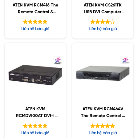
ATEN KVM RCM416 The
ATEN KVM CS261TK
Remote Control &
USB DVI Computer
Monitoring
Sharing Device and
Access Control Box Kit
Được xếp
Được
Liên hệ báo giá
Liên hệ báo giá
hạng
xếp hạng
5.00
5
3.86
5 sao
sao
ATEN KVM
ATEN KVM RCM464V
RCMDVI00AT DVI-I
The Remote Control &
Single Display
Monitoring
Được xếp
Được xếp
Liên hệ báo giá
Liên hệ báo giá
hạng
hạng