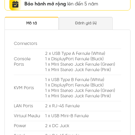
Bảo hành mở rộng
lên đến 5 năm
Mô tả
Đánh giá (4)
Connectors
2 x USB Type A Female (White)
Console
1 x DisplayPort Female (Black)
Ports
1 x Mini Stereo Jack Female (Green)
1 x Mini Stereo Jack Female (Pink)
1 x USB Type B Female (White)
1 x DisplayPort Female (Black)
KVM Ports
1 x Mini Stereo Jack Female (Green)
1 x Mini Stereo Jack Female (Pink)
LAN Ports
2 x RJ-45 Female
Virtual Media
1 x USB Mini-B Female
Power
2 x DC Jack