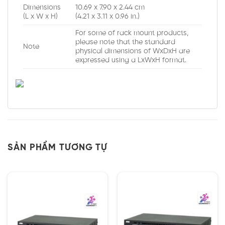
Dimensions
10.69 x 7.90 x 2.44 cm
(L x W x H)
(4.21 x 3.11 x 0.96 in.)
For some of rack mount products,
please note that the standard
Note
physical dimensions of WxDxH are
expressed using a LxWxH format.
SẢN PHẨM TƯƠNG TỰ