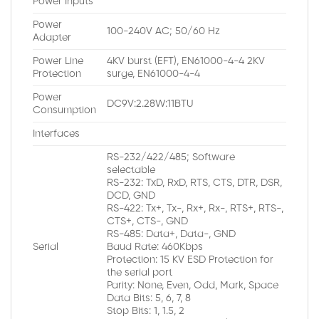
Power Inputs
Power
100-240V AC; 50/60 Hz
Adapter
Power Line
4KV burst (EFT), EN61000-4-4 2KV
Protection
surge, EN61000-4-4
Power
DC9V:2.28W:11BTU
Consumption
Interfaces
RS-232/422/485; Software
selectable
RS-232: TxD, RxD, RTS, CTS, DTR, DSR,
DCD, GND
RS-422: Tx+, Tx-, Rx+, Rx-, RTS+, RTS-,
CTS+, CTS-, GND
RS-485: Data+, Data-, GND
Serial
Baud Rate: 460Kbps
Protection: 15 KV ESD Protection for
the serial port
Parity: None, Even, Odd, Mark, Space
Data Bits: 5, 6, 7, 8
Stop Bits: 1, 1.5, 2