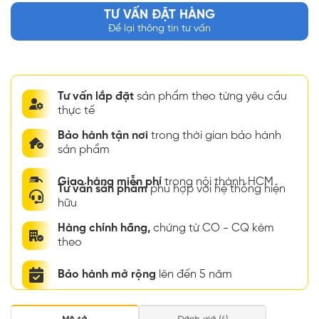
TƯ VẤN ĐẶT HÀNG
Để lại thông tin tư vấn
Tư vấn lắp đặt
sản phẩm theo từng yêu cầu
thực tế
Bảo hành tận nơi
trong thời gian bảo hành
sản phẩm
Giao hàng miễn phí
trong nội thành HCM
Tư vấn sản phẩm
phù hợp với hệ thống hiện
hữu
Hàng chính hãng,
chứng từ CO - CQ kèm
theo
Bảo hành mở rộng
lên đến 5 năm