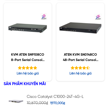
5 sao
5 sao
KVM ATEN SN9108CO
ATEN KVM SN0148CO
8-Port Serial Console
48-Port Serial Console
Server
Server with Dual
Power/LAN
Được xếp
Được xếp
Liên hệ báo giá
Liên hệ báo giá
hạng
hạng
5.00
4.43
5 sao
5 sao
SẢN PHẨM KHUYẾN MÃI
Cisco Catalyst C1000-24T-4G-L
10,870,000
₫
9,970,000
₫