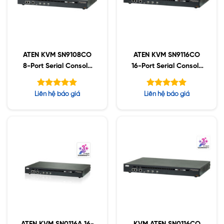
ATEN KVM SN9108CO
ATEN KVM SN9116CO
8-Port Serial Console
16-Port Serial Console
Server
Server
Được xếp
Được xếp
Liên hệ báo giá
Liên hệ báo giá
hạng
hạng
5.00
5.00
5 sao
5 sao