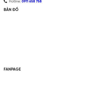
Hotline:
0911 658 758
BẢN ĐỒ
FANPAGE