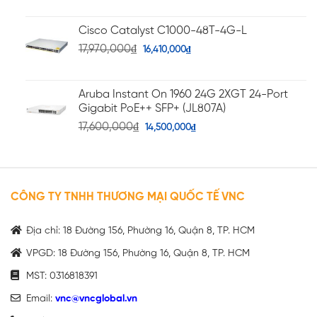
Cisco Catalyst C1000-48T-4G-L
17,970,000
₫
16,410,000
₫
Aruba Instant On 1960 24G 2XGT 24-Port
Gigabit PoE++ SFP+ (JL807A)
17,600,000
₫
14,500,000
₫
CÔNG TY TNHH THƯƠNG MẠI QUỐC TẾ VNC
Địa chỉ: 18 Đường 156, Phường 16, Quận 8, TP. HCM
VPGD: 18 Đường 156, Phường 16, Quận 8, TP. HCM
MST: 0316818391
Email:
vnc@vncglobal.vn