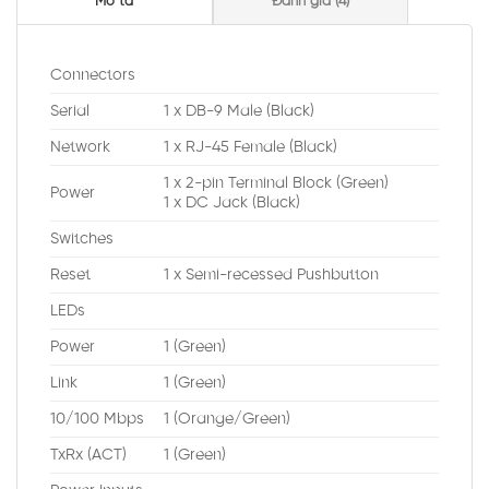
Mô tả
Đánh giá (4)
Connectors
Serial
1 x DB-9 Male (Black)
Network
1 x RJ-45 Female (Black)
1 x 2-pin Terminal Block (Green)
Power
1 x DC Jack (Black)
Switches
Reset
1 x Semi-recessed Pushbutton
LEDs
Power
1 (Green)
Link
1 (Green)
10/100 Mbps
1 (Orange/Green)
TxRx (ACT)
1 (Green)