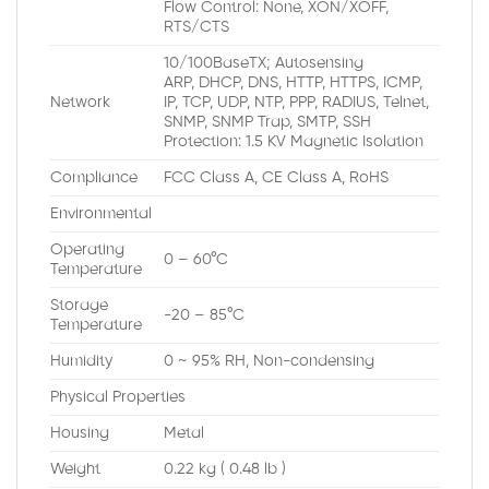
Flow Control: None, XON/XOFF,
RTS/CTS
10/100BaseTX; Autosensing
ARP, DHCP, DNS, HTTP, HTTPS, ICMP,
Network
IP, TCP, UDP, NTP, PPP, RADIUS, Telnet,
SNMP, SNMP Trap, SMTP, SSH
Protection: 1.5 KV Magnetic Isolation
Compliance
FCC Class A, CE Class A, RoHS
Environmental
Operating
0 – 60°C
Temperature
Storage
-20 – 85°C
Temperature
Humidity
0 ~ 95% RH, Non-condensing
Physical Properties
Housing
Metal
Weight
0.22 kg ( 0.48 lb )