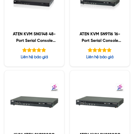
ATEN KVM SN0148 48-
ATEN KVM SN9116 16-
Port Serial Console
Port Serial Console
Server with Dual
Server
Power/LAN
Được xếp
Được xếp
Liên hệ báo giá
Liên hệ báo giá
hạng
hạng
5.00
5.00
5 sao
5 sao