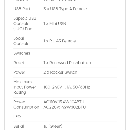
USB Port
3 x USB Type A Female
Laptop USB
Console
1 x Mini USB
(LUC) Port
Local
1 x RJ-45 Female
Console
Switches
Reset
1 x Recessed Pushbutton
Power
2 x Rocker Switch
Maximum
Input Power
100-240V~, 1A, 50/60Hz
Rating
Power
AC110V:15.4W:104BTU
Consumption
AC220V:14.9W:102BTU
LEDs
Serial
16 (Green)