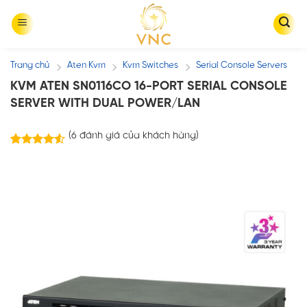
Skip
to
content
Trang chủ
Aten Kvm
Kvm Switches
Serial Console Servers
/
/
/
KVM ATEN SN0116CO 16-PORT SERIAL CONSOLE
SERVER WITH DUAL POWER/LAN
(
6
đánh giá của khách hàng)
6
trên
4.50
5 dựa trên
đánh giá