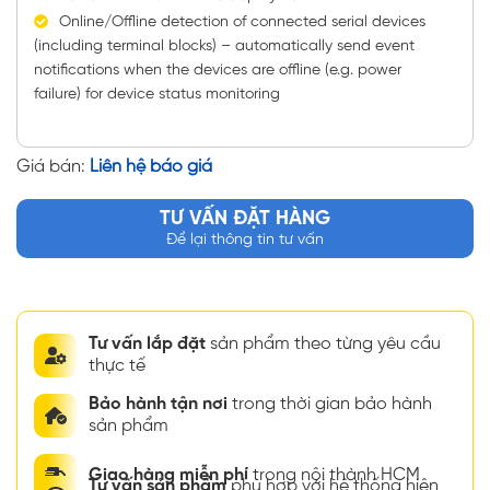
Online/Offline detection of connected serial devices
(including terminal blocks) – automatically send event
notifications when the devices are offline (e.g. power
failure) for device status monitoring
Giá bán:
Liên hệ báo giá
TƯ VẤN ĐẶT HÀNG
Để lại thông tin tư vấn
Tư vấn lắp đặt
sản phẩm theo từng yêu cầu
thực tế
Bảo hành tận nơi
trong thời gian bảo hành
sản phẩm
Giao hàng miễn phí
trong nội thành HCM
Tư vấn sản phẩm
phù hợp với hệ thống hiện