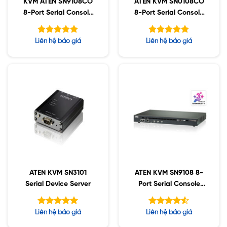
KVM ATEN SN9108CO
ATEN KVM SN0108CO
8-Port Serial Console
8-Port Serial Console
Server
Server with Dual
Power/LAN
Được xếp
Được xếp
Liên hệ báo giá
Liên hệ báo giá
hạng
hạng
5.00
5.00
5 sao
5 sao
ATEN KVM SN3101
ATEN KVM SN9108 8-
Serial Device Server
Port Serial Console
Server
Được xếp
Được xếp
Liên hệ báo giá
Liên hệ báo giá
hạng
hạng
5.00
4.50