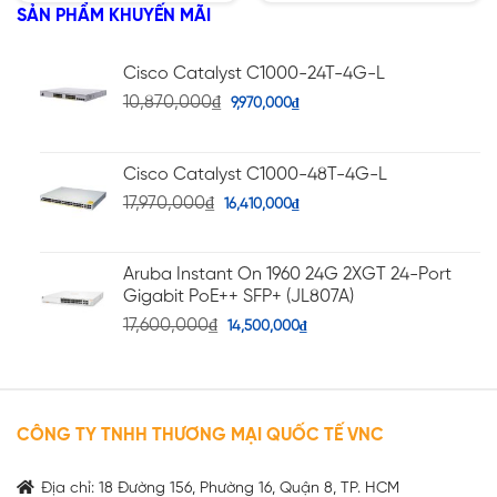
5 sao
5 sao
SẢN PHẨM KHUYẾN MÃI
Cisco Catalyst C1000-24T-4G-L
10,870,000
₫
9,970,000
₫
Cisco Catalyst C1000-48T-4G-L
17,970,000
₫
16,410,000
₫
Aruba Instant On 1960 24G 2XGT 24-Port
Gigabit PoE++ SFP+ (JL807A)
17,600,000
₫
14,500,000
₫
CÔNG TY TNHH THƯƠNG MẠI QUỐC TẾ VNC
Địa chỉ: 18 Đường 156, Phường 16, Quận 8, TP. HCM