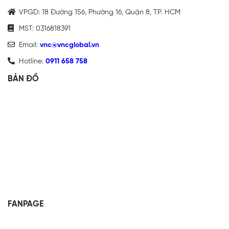
VPGD: 18 Đường 156, Phường 16, Quận 8, TP. HCM
MST: 0316818391
Email:
vnc@vncglobal.vn
Hotline:
0911 658 758
BẢN ĐỒ
FANPAGE