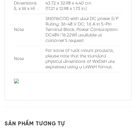
Dimensions
43.72 x 32.98 x 4.40 cm
(L x W x H)
(17.21 x 12.98 x 1.73 in.)
SN0116COD with dual DC power (I/P
Rating: 36-48 V DC; 1.6 A in 5-Pin
Note
Terminal Block, Power Consumption:
DC48V/16.22W) available at
customer’s request
For some of rack mount products,
please note that the standard
Note
physical dimensions of WxDxH are
expressed using a LxWxH format.
SẢN PHẨM TƯƠNG TỰ