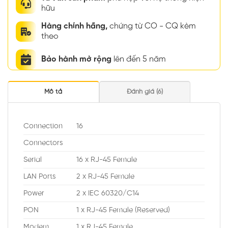
hữu
Hàng chính hãng,
chứng từ CO - CQ kèm
theo
Bảo hành mở rộng
lên đến 5 năm
Mô tả
Đánh giá (6)
Connection
16
Connectors
Serial
16 x RJ-45 Female
LAN Ports
2 x RJ-45 Female
Power
2 x IEC 60320/C14
PON
1 x RJ-45 Female (Reserved)
Modem
1 x RJ-45 Female