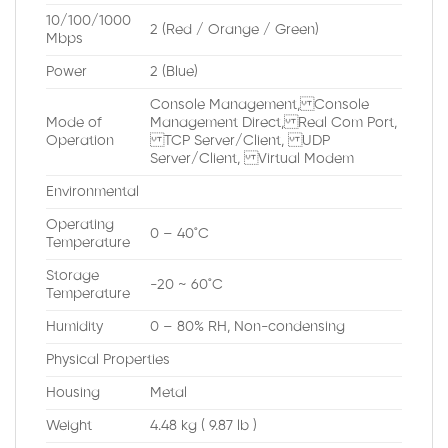
10/100/1000
2 (Red / Orange / Green)
Mbps
Power
2 (Blue)
Console Management, Console
Mode of
Management Direct, Real Com Port,
Operation
TCP Server/Client, UDP
Server/Client, Virtual Modem
Environmental
Operating
0 – 40˚C
Temperature
Storage
-20 ~ 60˚C
Temperature
Humidity
0 – 80% RH, Non-condensing
Physical Properties
Housing
Metal
Weight
4.48 kg ( 9.87 lb )