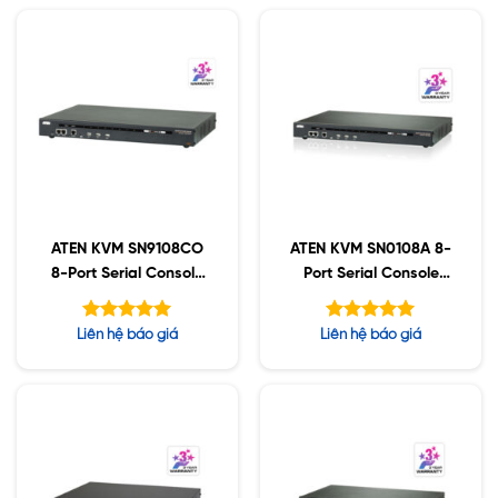
ATEN KVM SN9108CO
ATEN KVM SN0108A 8-
8-Port Serial Console
Port Serial Console
Server
Server with Dual
Power/LAN
Được xếp
Được xếp
Liên hệ báo giá
Liên hệ báo giá
hạng
hạng
5.00
5.00
5 sao
5 sao