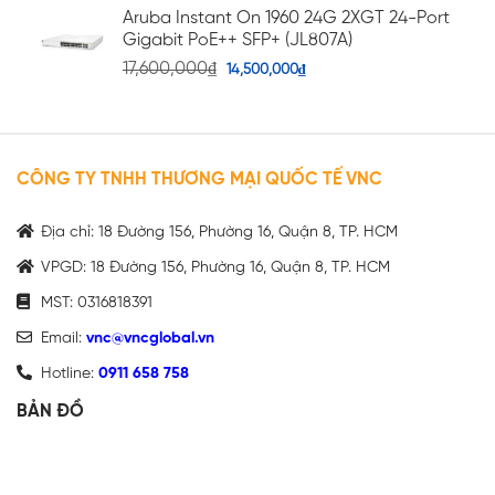
Aruba Instant On 1960 24G 2XGT 24-Port
Gigabit PoE++ SFP+ (JL807A)
17,600,000
₫
14,500,000
₫
CÔNG TY TNHH THƯƠNG MẠI QUỐC TẾ VNC
Địa chỉ: 18 Đường 156, Phường 16, Quận 8, TP. HCM
VPGD: 18 Đường 156, Phường 16, Quận 8, TP. HCM
MST: 0316818391
Email:
vnc@vncglobal.vn
Hotline:
0911 658 758
BẢN ĐỒ