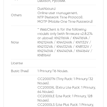
Deutsch, Pусский.
Dashboard
Online user management.
Others
NTP (Network Time Protocol).
MOTP (Mobile One Time Password)
* WebClient is for the following
models only (with firmware v2.8.274
or above): KN2116VA / KN4116VA /
Note
KN2124VA / KN4124VA / KN1132V /
KN2132VA / KN4132VA / KN8132V /
KN2140VA / KN4140VA / KN4164V /
KN8164V
License
Basic (free)
1 Primary/16 Nodes.
CC2000TN (Tiny Pack: 1 Primary/32
Nodes).
CC2000XL (Extra Lite Pack: 1 Primary,
64 Nodes).
CC2000LE (Lite Pack: 1 Primary, 128
Nodes).
CC2000LS (Lite Plus Pack: 1 Primary,