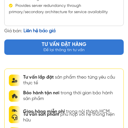
Provides server redundancy through
primary/secondary architecture for service availability
Giá bán:
Liên hệ báo giá
TƯ VẤN ĐẶT HÀNG
Để lại thông tin tư vấn
Tư vấn lắp đặt
sản phẩm theo từng yêu cầu
thực tế
Bảo hành tận nơi
trong thời gian bảo hành
sản phẩm
Giao hàng miễn phí
trong nội thành HCM
Tư vấn sản phẩm
phù hợp với hệ thống hiện
hữu