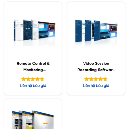
Remote Control &
Video Session
Monitoring
Recording Software
Management
CCVSR
Software New RCMMS
Được xếp
Được xếp
Liên hệ báo giá
Liên hệ báo giá
hạng
hạng
4.63
5.00
5 sao
5 sao