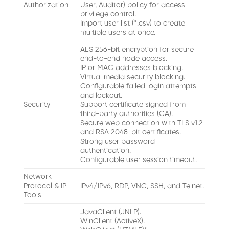
Authorization
User, Auditor) policy for access
privilege control.
Import user list (*.csv) to create
multiple users at once.
AES 256-bit encryption for secure
end-to-end node access.
IP or MAC addresses blocking.
Virtual media security blocking.
Configurable failed login attempts
and lockout.
Security
Support certificate signed from
third-party authorities (CA).
Secure web connection with TLS v1.2
and RSA 2048-bit certificates.
Strong user password
authentication.
Configurable user session timeout.
Network
Protocol & IP
IPv4/IPv6, RDP, VNC, SSH, and Telnet.
Tools
JavaClient (JNLP).
WinClient (ActiveX).