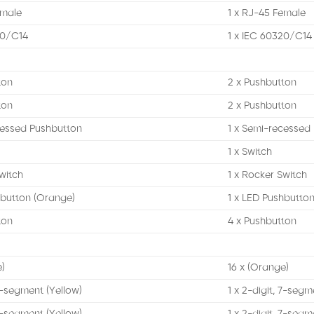
emale
1 x RJ-45 Female
20/C14
1 x IEC 60320/C14
ton
2 x Pushbutton
ton
2 x Pushbutton
cessed Pushbutton
1 x Semi-recessed
1 x Switch
witch
1 x Rocker Switch
hbutton (Orange)
1 x LED Pushbutto
ton
4 x Pushbutton
e)
16 x (Orange)
 7-segment (Yellow)
1 x 2-digit, 7-segm
 7-segment (Yellow)
1 x 2-digit, 7-segm