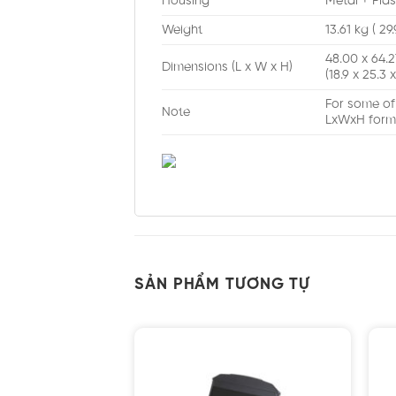
Housing
Metal + Plas
Weight
13.61 kg ( 29.
48.00 x 64.
Dimensions (L x W x H)
(18.9 x 25.3 x
For some of
Note
LxWxH form
SẢN PHẨM TƯƠNG TỰ