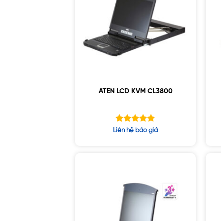
ATEN LCD KVM CL3800
Được xếp
Liên hệ báo giá
hạng
5.00
5 sao