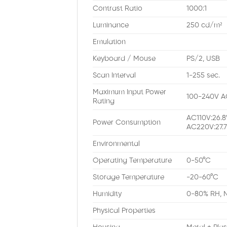
Contrast Ratio
1000:1
Luminance
250 cd/m²
Emulation
Keyboard / Mouse
PS/2, USB
Scan Interval
1-255 sec.
Maximum Input Power
100-240V AC
Rating
AC110V:26.
Power Consumption
AC220V:27.
Environmental
Operating Temperature
0-50°C
Storage Temperature
-20-60°C
Humidity
0-80% RH, 
Physical Properties