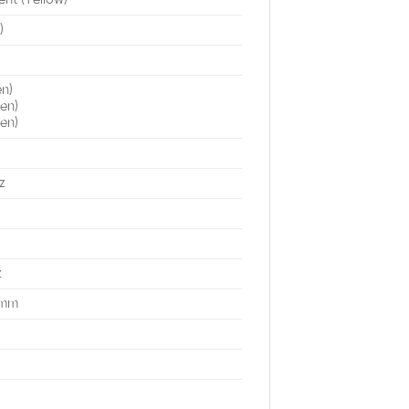
)
en)
en)
een)
z
z
 mm