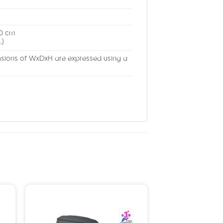
40 cm
.)
nsions of WxDxH are expressed using a