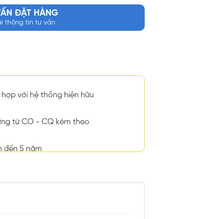
VẤN ĐẶT HÀNG
ại thông tin tư vấn
hợp với hệ thống hiện hữu
ng từ CO - CQ kèm theo
n đến 5 năm