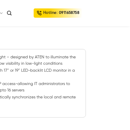
Hotline:
0911658758
light – designed by ATEN to illuminate the
visibility in low-light conditions
 17″ or 19″ LED-backlit LCD monitor in a
P access-allowing IT administrators to
pto 16 servers
ally synchronizes the local and remote