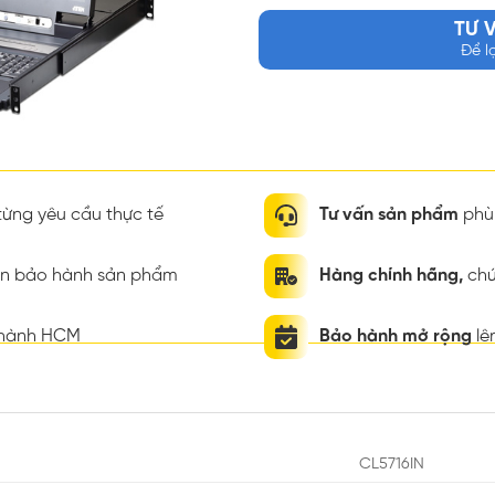
TƯ 
Để l
ừng yêu cầu thực tế
Tư vấn sản phẩm
phù 
ian bảo hành sản phẩm
Hàng chính hãng,
chứ
thành HCM
Bảo hành mở rộng
lê
CL5716IN