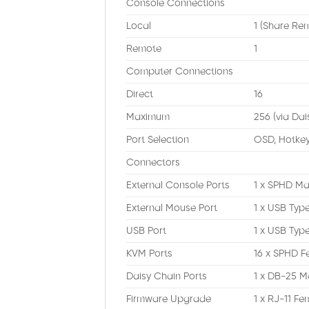
Console Connections
Local
1 (Share Re
Remote
1
Computer Connections
Direct
16
Maximum
256 (via Dai
Port Selection
OSD, Hotkey
Connectors
External Console Ports
1 x SPHD Ma
External Mouse Port
1 x USB Typ
USB Port
1 x USB Typ
KVM Ports
16 x SPHD F
Daisy Chain Ports
1 x DB-25 M
Firmware Upgrade
1 x RJ-11 Fe