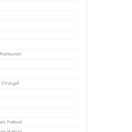
 Pushbutton
n (Orange)
ent (Yellow)
ent (Yellow)