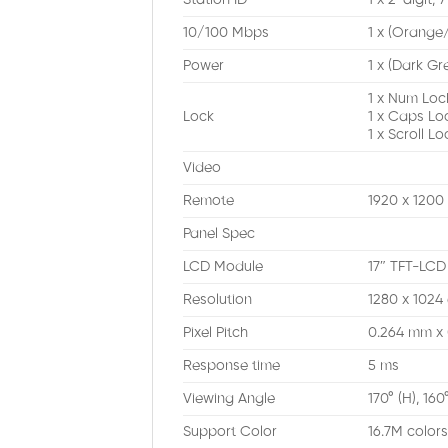
10/100 Mbps
1 x (Orange
Power
1 x (Dark Gr
1 x Num Loc
Lock
1 x Caps Lo
1 x Scroll L
Video
Remote
1920 x 1200
Panel Spec
LCD Module
17″ TFT-LCD
Resolution
1280 x 1024
Pixel Pitch
0.264 mm x
Response time
5 ms
Viewing Angle
170° (H), 160
Support Color
16.7M color