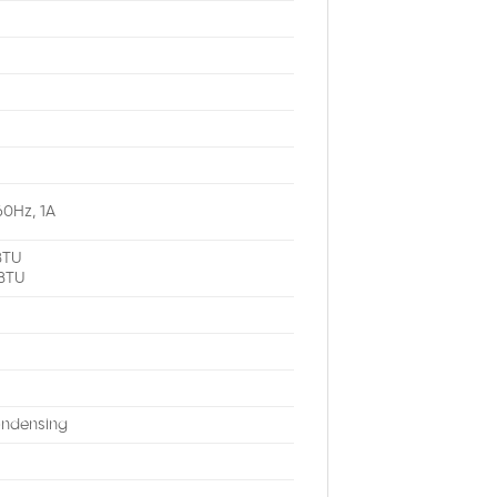
0Hz, 1A
BTU
2BTU
ndensing