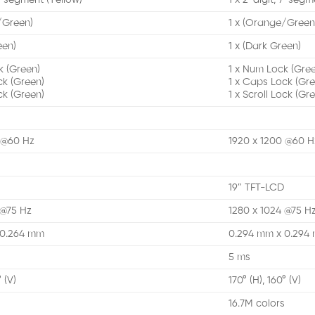
/Green)
1 x (Orange/Green
een)
1 x (Dark Green)
k (Green)
1 x Num Lock (Gre
ck (Green)
1 x Caps Lock (Gre
ock (Green)
1 x Scroll Lock (Gr
 @60 Hz
1920 x 1200 @60 H
19″ TFT-LCD
 @75 Hz
1280 x 1024 @75 H
 0.264 mm
0.294 mm x 0.294
5 ms
° (V)
170° (H), 160° (V)
s
16.7M colors