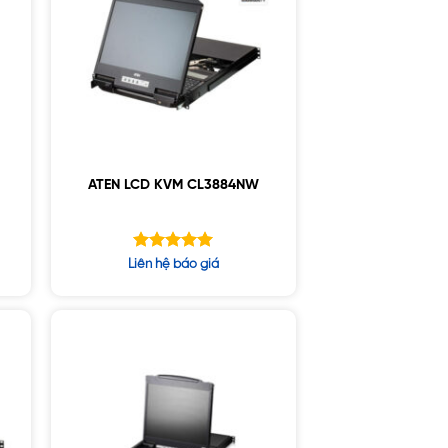
ATEN LCD KVM CL3884NW
Được xếp
Liên hệ báo giá
hạng
5.00
5 sao