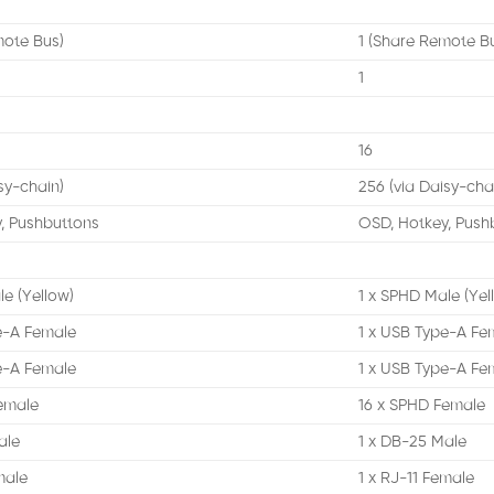
mote Bus)
1 (Share Remote B
1
16
sy-chain)
256 (via Daisy-cha
, Pushbuttons
OSD, Hotkey, Push
le (Yellow)
1 x SPHD Male (Yel
e-A Female
1 x USB Type-A Fe
e-A Female
1 x USB Type-A Fe
emale
16 x SPHD Female
ale
1 x DB-25 Male
male
1 x RJ-11 Female