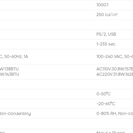
1000:1
250 cd/m²
PS/2, USB
1-255 sec.
, 50-60Hz, 1A
100-240 VAC, 50-6
8W:138BTU
AC110V:30.8W:157
7W:143BTU
AC220V:31.8W:16
0-50°C
-20-60°C
Non-condensing
0-80% RH, Non-co