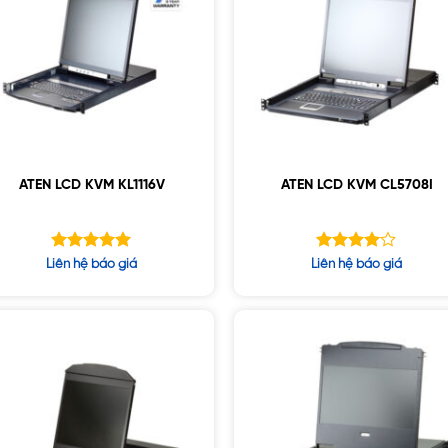
ATEN LCD KVM KL1116V
ATEN LCD KVM CL5708I
Được xếp
Được
Liên hệ báo giá
Liên hệ báo giá
hạng
xếp hạng
5.00
5
4.00
5 sao
sao