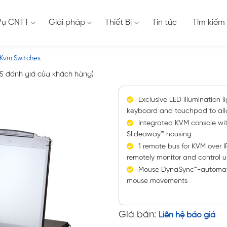
Vụ CNTT
Giải pháp
Thiết Bị
Tin tức
Tìm kiếm
 Kvm Switches
5
đánh giá của khách hàng)
Exclusive LED illumination 
keyboard and touchpad to allow 
Integrated KVM console with
Slideaway™ housing
1 remote bus for KVM over I
remotely monitor and control u
Mouse DynaSync™-automatic
mouse movements
Giá bán:
Liên hệ báo giá