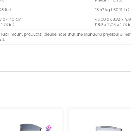
tic
Metal + Plastic
98 lb )
13.67 kg ( 30.11 lb )
27 x 4.40 cm
48.00 x 68.92 x 4.
 1.73 in.)
(18.9 x 27.13 x 1.73 in
 rack mount products, please note that the standard physical dime
at.