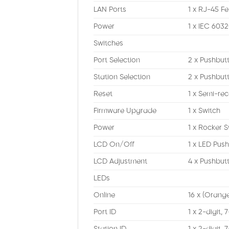
LAN Ports
1 x RJ-45 F
Power
1 x IEC 603
Switches
Port Selection
2 x Pushbut
Station Selection
2 x Pushbut
Reset
1 x Semi-re
Firmware Upgrade
1 x Switch
Power
1 x Rocker S
LCD On/Off
1 x LED Pus
LCD Adjustment
4 x Pushbut
LEDs
Online
16 x (Orang
Port ID
1 x 2-digit,
Station ID
1 x 2-digit,