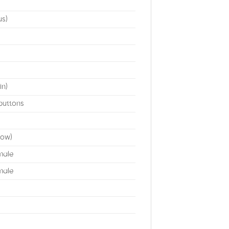
us)
in)
buttons
low)
male
male