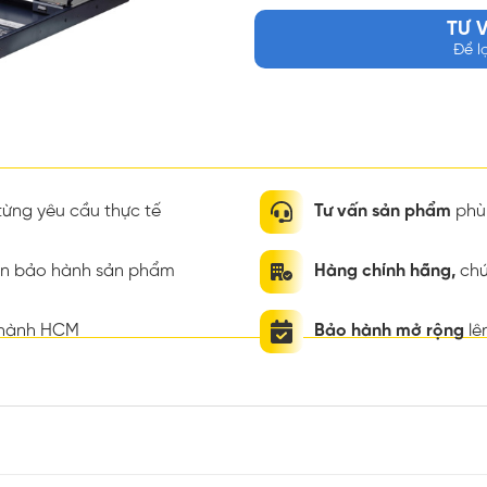
TƯ 
Để l
ừng yêu cầu thực tế
Tư vấn sản phẩm
phù 
ian bảo hành sản phẩm
Hàng chính hãng,
chứ
thành HCM
Bảo hành mở rộng
lê