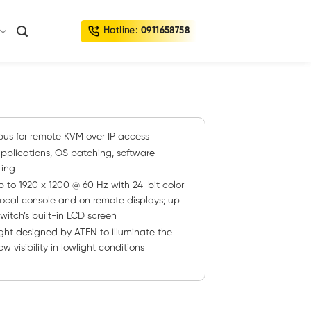
Hotline:
0911658758
bus for remote KVM over IP access
applications, OS patching, software
ting
 to 1920 x 1200 @ 60 Hz with 24-bit color
 local console and on remote displays; up
witch’s built-in LCD screen
light designed by ATEN to illuminate the
visibility in lowlight conditions