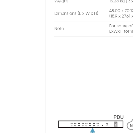
Weight
15.28 kg ( 33
48.00 x 70.1
Dimensions (L x W x H)
(18.9 x 27.61 x
For some of
Note
LxWxH form