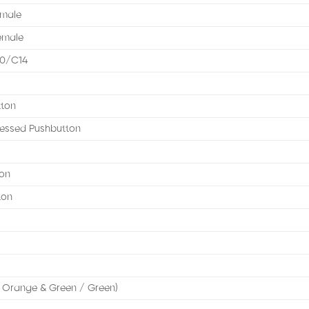
emale
emale
20/C14
tton
cessed Pushbutton
ton
ton
 Orange & Green / Green)