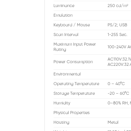
Luminance
250 cd/m²
Emulation
Keyboard / Mouse
PS/2; USB
Scan Interval
1-255 Sec.
Maximum Input Power
100-240V A
Rating
AC110V:32.
Power Consumption
AC220V:32.
Environmental
Operating Temperature
0 – 40°C
Storage Temperature
-20 – 60°C
Humidity
0–80% RH, 
Physical Properties
Housing
Metal