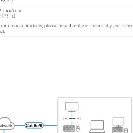
.66 lb )
2 x 4.40 cm
 1.73 in.)
 rack mount products, please note that the standard physical dime
at.