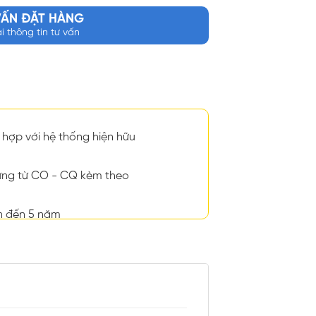
VẤN ĐẶT HÀNG
ại thông tin tư vấn
hợp với hệ thống hiện hữu
ng từ CO - CQ kèm theo
n đến 5 năm