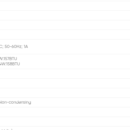
C; 50-60Hz; 1A
1W:157BTU
4W:158BTU
Non-condensing