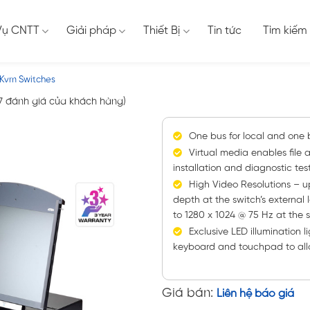
Vụ CNTT
Giải pháp
Thiết Bị
Tin tức
Tìm kiếm
 Kvm Switches
7
đánh giá của khách hàng)
One bus for local and one 
Virtual media enables file 
installation and diagnostic tes
High Video Resolutions – up
depth at the switch’s external
to 1280 x 1024 @ 75 Hz at the s
Exclusive LED illumination 
keyboard and touchpad to allow 
Giá bán:
Liên hệ báo giá