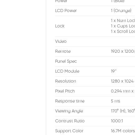
Power
1 (Blue)
LCD Power
1 (Orange)
1 x Num Loc
Lock
1 x Caps Lo
1 x Scroll L
Video
Remote
1920 x 120
Panel Spec
LCD Module
19″
Resolution
1280 x 1024
Pixel Pitch
0.294 mm x
Response time
5 ms
Viewing Angle
170° (H), 160
Contrast Ratio
1000:1
Support Color
16.7M color