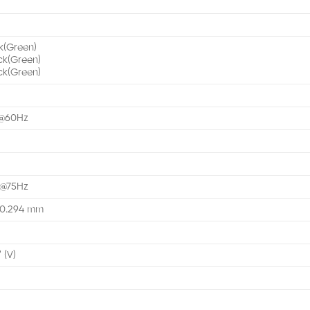
k(Green)
ck(Green)
ock(Green)
0@60Hz
 @75Hz
 0.294 mm
° (V)
s