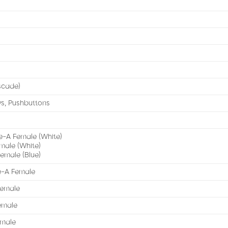
scade)
s, Pushbuttons
e-A Female (White)
emale (White)
Female (Blue)
e-A Female
Female
emale
emale