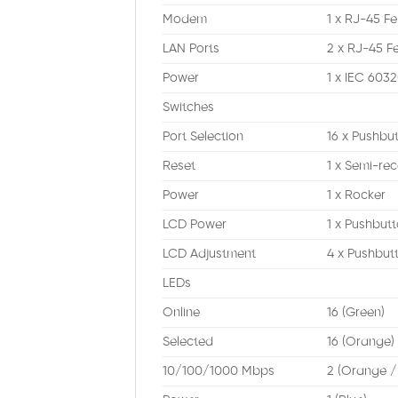
Modem
1 x RJ-45 F
LAN Ports
2 x RJ-45 F
Power
1 x IEC 603
Switches
Port Selection
16 x Pushbu
Reset
1 x Semi-re
Power
1 x Rocker
LCD Power
1 x Pushbut
LCD Adjustment
4 x Pushbut
LEDs
Online
16 (Green)
Selected
16 (Orange)
10/100/1000 Mbps
2 (Orange /