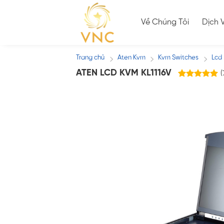
Skip
to
Về Chúng Tôi
Dịch 
content
Trang chủ
Aten Kvm
Kvm Switches
Lcd
/
/
/
ATEN LCD KVM KL1116V
(
7
trên
5.00
5 dựa trên
đánh giá