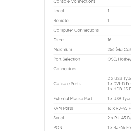
Console Connections
Local
1
Remote
1
Computer Connections
Direct
16
Maximum
256 (via Ca
Port Selection
OSD, Hotkey
Connectors
2 x USB Typ
Console Ports
1 x DVI-D F
1 x HDB-15 
External Mouse Port
1 x USB Typ
KVM Ports
16 x RJ-45 
Serial
2 x RJ-45 F
PON
1 x RJ-45 F