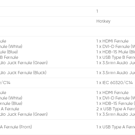
1
Hotkey
ale
1 x HDMI Female
male (White)
1 x DVI-D Female (W
le (Blue)
1 x HDB-15 Male (Bl
 B Female
1 x USB Type B Fem
dio Jack Female (Green)
1 x 3.5mm Audio Ja
dio Jack Female (Black)
1 x 3.5mm Audio Ja
0/C14
1 x IEC 60320/C14
ale
1 x HDMI Female
male (White)
1 x DVI-D Female (W
emale (Blue)
1 x HDB-15 Female (
 A Female
2 x USB Type A Fem
dio Jack Female (Green)
1 x 3.5mm Audio Ja
 A Female (Front)
1 x USB Type A Fema