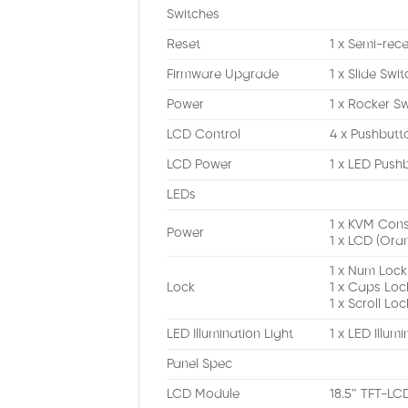
Switches
Reset
1 x Semi-rec
Firmware Upgrade
1 x Slide Swit
Power
1 x Rocker S
LCD Control
4 x Pushbutt
LCD Power
1 x LED Push
LEDs
1 x KVM Cons
Power
1 x LCD (Ora
1 x Num Lock
Lock
1 x Caps Loc
1 x Scroll Lo
LED Illumination Light
1 x LED Illumi
Panel Spec
LCD Module
18.5″ TFT-LC