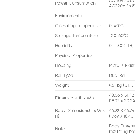
AC110V:26.6
Power Consumption
AC220V:26.8
Environmental
Operating Temperature
0-40°C
Storage Temperature
-20-60°C
Humidity
0 – 80% RH,
Physical Properties
Housing
Metal + Plast
Rail Type
Dual Rail
Weight
9.61 kg ( 21.17 
48.06 x 51.42
Dimensions (L x W x H)
(18.92 x 20.24 
Body Dimensions(L x W x
44.92 X 46.74
H)
(17.69 x 18.40 
Body Dimensi
Note
mounting bra