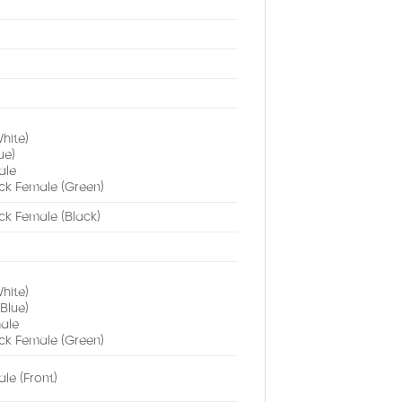
hite)
ue)
ale
ck Female (Green)
ck Female (Black)
hite)
Blue)
ale
ck Female (Green)
le (Front)