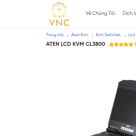
Skip
to
Về Chúng Tôi
Dịch 
content
Trang chủ
Aten Kvm
Kvm Switches
Lcd
/
/
/
ATEN LCD KVM CL3800
(
5
trên
5.00
5 dựa trên
đánh giá