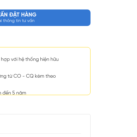
VẤN ĐẶT HÀNG
ại thông tin tư vấn
hợp với hệ thống hiện hữu
ng từ CO - CQ kèm theo
n đến 5 năm