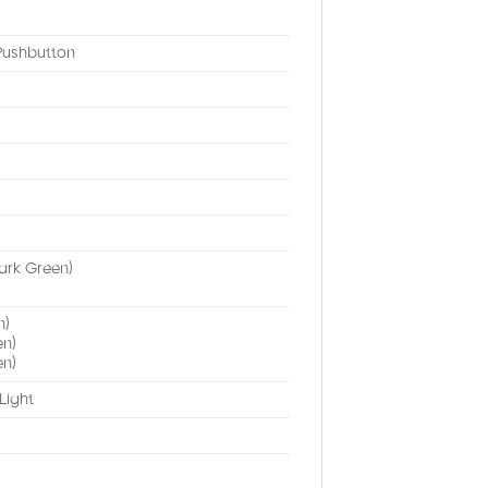
Pushbutton
ark Green)
n)
en)
en)
 Light