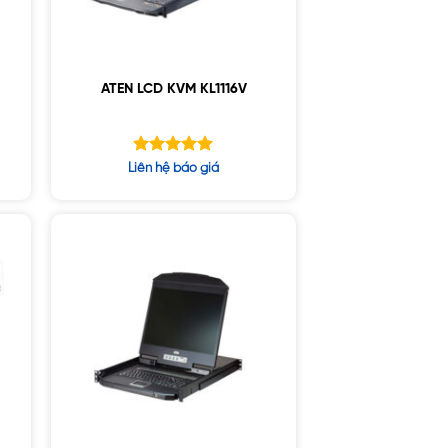
ATEN LCD KVM KL1116V
Được xếp
Liên hệ báo giá
hạng
5.00
5 sao