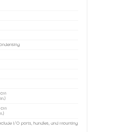
U
U
ondensing
8 cm
in.)
8 cm
n.)
clude I/O ports, handles, and mounting