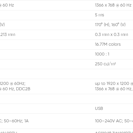
@ 60 Hz
1366 x 768 @ 60 Hz
5 ms
(V)
170° (H), 160° (V)
0.213 mm
0.3 mm x 0.3 mm
s
16.77M colors
1000 : 1
250 cd/m²
 1200 @ 60Hz;
up to 1920 x 1200 
 @ 60 Hz, DDC2B
1366 x 768 @ 60 H
USB
; 50–60Hz; 1A
100–240V AC; 50–