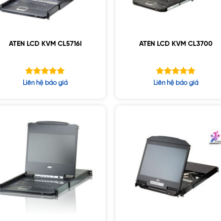
ATEN LCD KVM CL5716I
ATEN LCD KVM CL3700
Được xếp
Được xếp
Liên hệ báo giá
Liên hệ báo giá
hạng
hạng
5.00
5.00
5 sao
5 sao