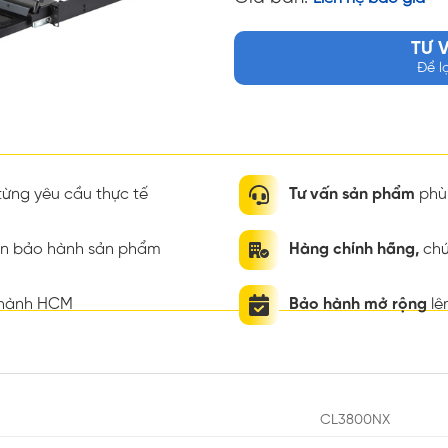
TƯ 
Để l
ừng yêu cầu thực tế
Tư vấn sản phẩm
phù 
ian bảo hành sản phẩm
Hàng chính hãng,
chứ
thành HCM
Bảo hành mở rộng
lê
CL3800NX