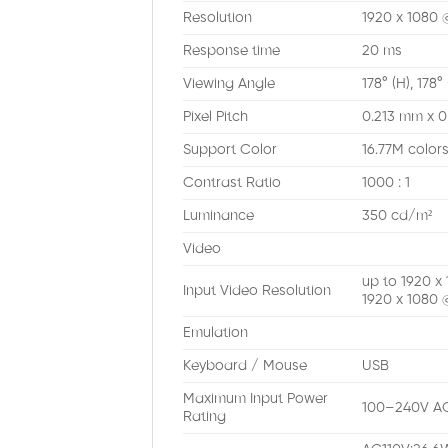
Resolution
1920 x 1080 
Response time
20 ms
Viewing Angle
178° (H), 178° 
Pixel Pitch
0.213 mm x 
Support Color
16.77M color
Contrast Ratio
1000 : 1
Luminance
350 cd/m²
Video
up to 1920 x
Input Video Resolution
1920 x 1080
Emulation
Keyboard / Mouse
USB
Maximum Input Power
100–240V AC
Rating