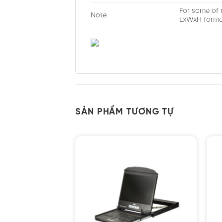
For some of 
Note
LxWxH forma
SẢN PHẨM TƯƠNG TỰ