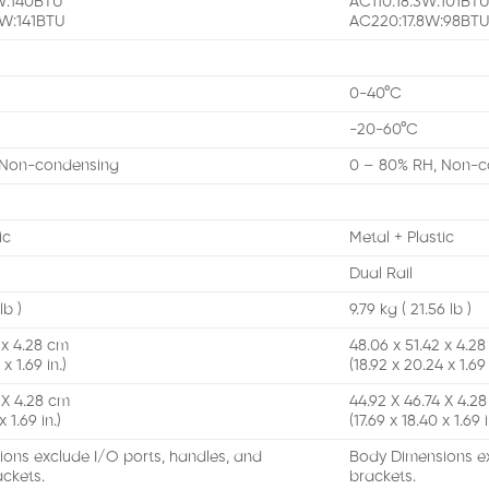
W:140BTU
AC110:18.3W:101BT
W:141BTU
AC220:17.8W:98BT
0-40°C
-20-60°C
 Non-condensing
0 – 80% RH, Non-c
ic
Metal + Plastic
Dual Rail
lb )
9.79 kg ( 21.56 lb )
 x 4.28 cm
48.06 x 51.42 x 4.2
x 1.69 in.)
(18.92 x 20.24 x 1.69 
 X 4.28 cm
44.92 X 46.74 X 4.2
x 1.69 in.)
(17.69 x 18.40 x 1.69 i
ons exclude I/O ports, handles, and
Body Dimensions ex
ckets.
brackets.