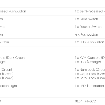
essed Pushbutton
1 x Semi-recessed 
ch
1 x Slide Switch
witch
1 x Rocker Switch
on
4 x Pushbutton
button
1 x LED Pushbutton
ole (Dark Green)
1 x KVM Console (D
nge)
1 x LCD (Orange)
 (Green)
1 x Num Lock (Gree
k (Green)
1 x Caps Lock (Gre
ck (Green)
1 x Scroll Lock (Gre
nation Light
1 x LED Illumination
D
18.5″ TFT-LCD