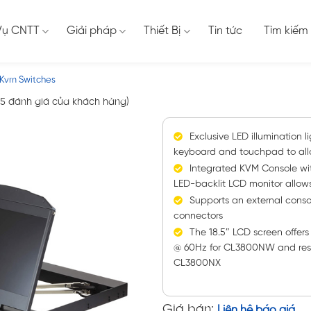
Vụ CNTT
Giải pháp
Thiết Bị
Tin tức
Tìm kiếm
 Kvm Switches
5
đánh giá của khách hàng)
Exclusive LED illumination 
keyboard and touchpad to allow 
Integrated KVM Console wi
LED-backlit LCD monitor allow
Supports an external cons
connectors
The 18.5″ LCD screen offers 
@ 60Hz for CL3800NW and resol
CL3800NX
Giá bán:
Liên hệ báo giá