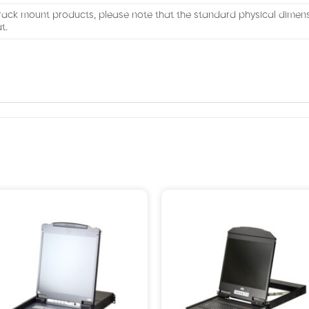
rack mount products, please note that the standard physical dime
t.