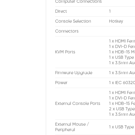
Computer Connections
Direct
1
Console Selection
Hotkey
Connectors
1 x HDMI Fem
1 x DVI-D Fe
KVM Ports
1 x HDB-15 Ma
1 x USB Type
1 x 3.5mm Au
Firmware Upgrade
1 x 3.5mm Au
Power
1 x IEC 6032
1 x HDMI Fem
1 x DVI-D Fe
External Console Ports
1 x HDB-15 F
2 x USB Type
1 x 3.5mm Au
External Mouse /
1 x USB Type
Peripheral