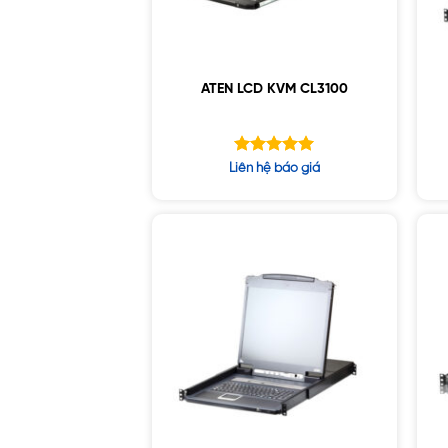
ATEN LCD KVM CL3100
Được xếp
Liên hệ báo giá
hạng
5.00
5 sao