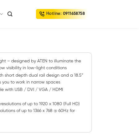
Hotline:
0911658758
light – designed by ATEN to illuminate the
visibility in low-light conditions
th
short depth
dual rail design and a 18.5”
s you to work in narrow spaces
ole with USB / DVI / VGA / HDMI
resolutions of up to 1920 x 1080 (Full HD)
utions of up to 1366 x 768 @ 60Hz for