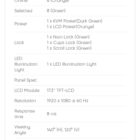
Online
8 (Orange)
Selected
8 (Green)
1 x KVM Power(Dark Green)
Power
1 x LCD Power(Orange)
1 x Num Lock (Green)
Lock
1 x Caps Lock (Green)
1 x Scroll Lock (Green)
LED
Illumination
1 x LED Illumination Light
Light
Panel Spec
LCD Module
17.3″ TFT-LCD
Resolution
1920 x 1080 @ 60 Hz
Response
8 ms
time
Viewing
140° (H), 120° (V)
Angle