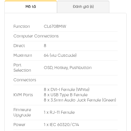
Mô tả
Đánh giá (6)
Function
CL6708MW
Computer Connections
Direct
8
Maximum
64 (via Cascade)
Port
OSD, Hotkey, Pushbutton
Selection
Connectors
8 x DVI-I Female (White)
KVM Ports
8 x USB Type B Female
8 x 3.5mm Audio Jack Female (Green)
Firmware
1 x RJ-11 Female
Upgrade
Power
1 x IEC 60320/C14