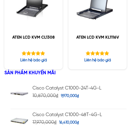
ATEN LCD KVM CL1308
ATEN LCD KVM KL1116V
Được xếp
Được xếp
Liên hệ báo giá
Liên hệ báo giá
hạng
hạng
5.00
5.00
5 sao
5 sao
SẢN PHẨM KHUYẾN MÃI
Cisco Catalyst C1000-24T-4G-L
10,870,000
₫
9,970,000
₫
Cisco Catalyst C1000-48T-4G-L
17,970,000
₫
16,410,000
₫