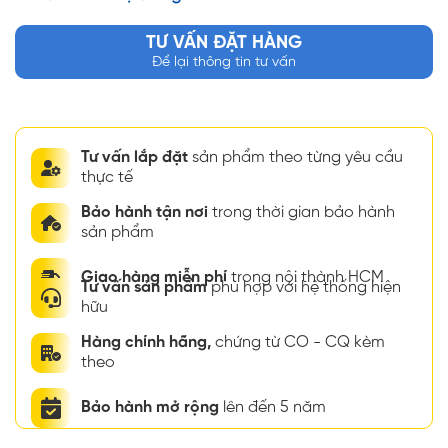
TƯ VẤN ĐẶT HÀNG
Để lại thông tin tư vấn
Tư vấn lắp đặt
sản phẩm theo từng yêu cầu
thực tế
Bảo hành tận nơi
trong thời gian bảo hành
sản phẩm
Giao hàng miễn phí
trong nội thành HCM
Tư vấn sản phẩm
phù hợp với hệ thống hiện
hữu
Hàng chính hãng,
chứng từ CO - CQ kèm
theo
Bảo hành mở rộng
lên đến 5 năm