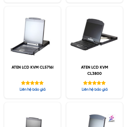
5 sao
5 sao
ATEN LCD KVM CL5716I
ATEN LCD KVM
CL3800
Được xếp
Được xếp
Liên hệ báo giá
Liên hệ báo giá
hạng
hạng
5.00
5.00
5 sao
5 sao