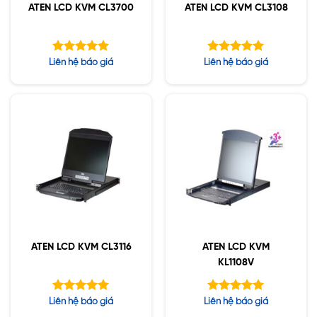
ATEN LCD KVM CL3700
ATEN LCD KVM CL3108
Được xếp
Được xếp
Liên hệ báo giá
Liên hệ báo giá
hạng
hạng
5.00
5.00
5 sao
5 sao
ATEN LCD KVM CL3116
ATEN LCD KVM
KL1108V
Được xếp
Được xếp
Liên hệ báo giá
Liên hệ báo giá
hạng
hạng
5.00
5.00