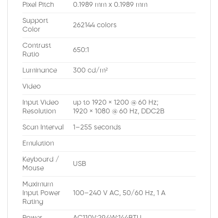
Pixel Pitch
0.1989 mm x 0.1989 mm
Support
262144 colors
Color
Contrast
650:1
Ratio
Luminance
300 cd/m²
Video
Input Video
up to 1920 × 1200 @ 60 Hz;
Resolution
1920 × 1080 @ 60 Hz, DDC2B
Scan Interval
1–255 seconds
Emulation
Keyboard /
USB
Mouse
Maximum
Input Power
100–240 V AC, 50/60 Hz, 1 A
Rating