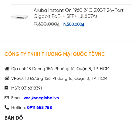
Aruba Instant On 1960 24G 2XGT 24-Port
Gigabit PoE++ SFP+ (JL807A)
17,600,000
₫
14,500,000
₫
CÔNG TY TNHH THƯƠNG MẠI QUỐC TẾ VNC
Địa chỉ: 18 Đường 156, Phường 16, Quận 8, TP. HCM
VPGD: 18 Đường 156, Phường 16, Quận 8, TP. HCM
MST: 0316818391
Email:
vnc@vncglobal.vn
Hotline:
0911 658 758
BẢN ĐỒ