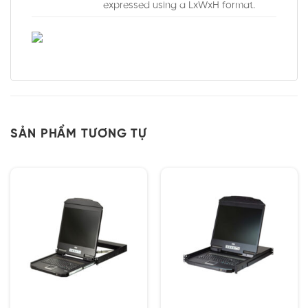
expressed using a LxWxH format.
SẢN PHẨM TƯƠNG TỰ