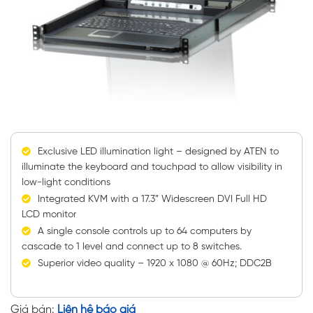
Exclusive LED illumination light – designed by ATEN to
illuminate the keyboard and touchpad to allow visibility in
low-light conditions
Integrated KVM with a 17.3” Widescreen DVI Full HD
LCD monitor
A single console controls up to 64 computers by
cascade to 1 level and connect up to 8 switches.
Superior video quality – 1920 x 1080 @ 60Hz; DDC2B
Giá bán:
Liên hệ báo giá