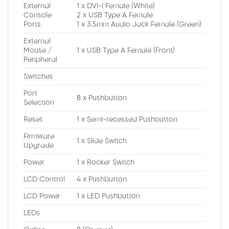
External
1 x DVI-I Female (White)
Console
2 x USB Type A Female
Ports
1 x 3.5mm Audio Jack Female (Green)
External
Mouse /
1 x USB Type A Female (Front)
Peripheral
Switches
Port
8 x Pushbutton
Selection
Reset
1 x Semi-recessed Pushbutton
Firmware
1 x Slide Switch
Upgrade
Power
1 x Rocker Switch
LCD Control
4 x Pushbutton
LCD Power
1 x LED Pushbutton
LEDs