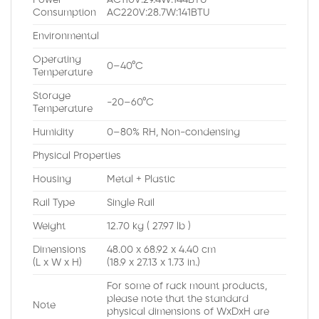
Power
AC110V:29.4W:144BTU
Consumption
AC220V:28.7W:141BTU
Environmental
Operating
0–40°C
Temperature
Storage
-20–60°C
Temperature
Humidity
0–80% RH, Non-condensing
Physical Properties
Housing
Metal + Plastic
Rail Type
Single Rail
Weight
12.70 kg ( 27.97 lb )
Dimensions
48.00 x 68.92 x 4.40 cm
(L x W x H)
(18.9 x 27.13 x 1.73 in.)
For some of rack mount products,
please note that the standard
Note
physical dimensions of WxDxH are