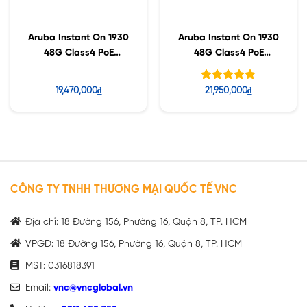
Aruba Instant On 1930
Aruba Instant On 1930
48G Class4 PoE
48G Class4 PoE
4SFP/SFP+ 370W
4SFP/SFP+ 370W
Switch (JL686A)
Switch (JL686B)
Được xếp
19,470,000
₫
21,950,000
₫
hạng
4.75
5 sao
CÔNG TY TNHH THƯƠNG MẠI QUỐC TẾ VNC
Địa chỉ: 18 Đường 156, Phường 16, Quận 8, TP. HCM
VPGD: 18 Đường 156, Phường 16, Quận 8, TP. HCM
MST: 0316818391
Email:
vnc@vncglobal.vn