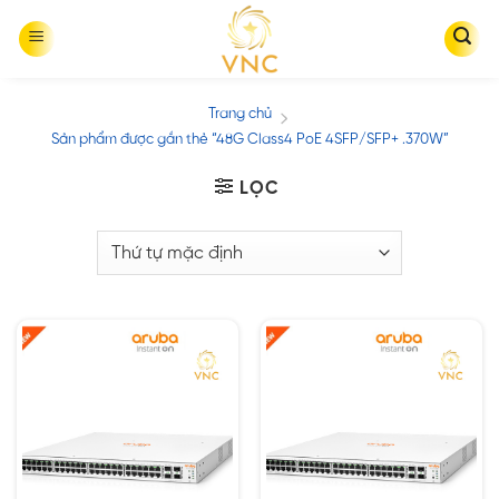
Skip
to
content
Trang chủ
/
Sản phẩm được gắn thẻ “48G Class4 PoE 4SFP/SFP+ .370W”
LỌC