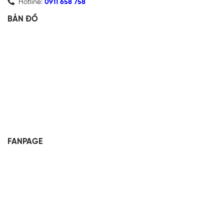
Hotline:
0911 658 758
BẢN ĐỒ
FANPAGE