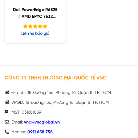
Dell PowerEdge R6525
/ AMD EPYC 7532
2.40GHz / 32GB
RDIMM / 960GB NVMe
Được xếp
Liên hệ báo giá
/ 1400W
hạng
5.00
5 sao
CÔNG TY TNHH THƯƠNG MẠI QUỐC TẾ VNC
Địa chỉ: 18 Đường 156, Phường 16, Quận 8, TP. HCM
VPGD: 18 Đường 156, Phường 16, Quận 8, TP. HCM
MST: 0316818391
Email:
vnc@vncglobal.vn
Hotline:
0911 658 758