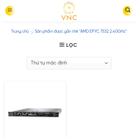
Skip
to
content
Trang chủ
Sản phẩm được gắn thẻ “AMD EPYC 7532 2.40GHz”
/
LỌC