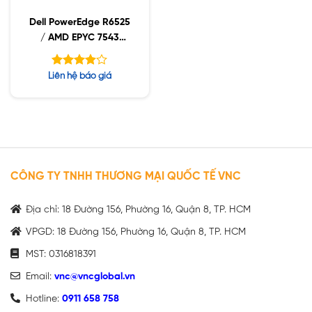
Dell PowerEdge R6525
/ AMD EPYC 7543
2.8GHz / 32GB RDIMM
/ 960GB NVMe /
Được
Liên hệ báo giá
1400W
xếp hạng
5
3.89
sao
CÔNG TY TNHH THƯƠNG MẠI QUỐC TẾ VNC
Địa chỉ: 18 Đường 156, Phường 16, Quận 8, TP. HCM
VPGD: 18 Đường 156, Phường 16, Quận 8, TP. HCM
MST: 0316818391
Email:
vnc@vncglobal.vn
Hotline:
0911 658 758