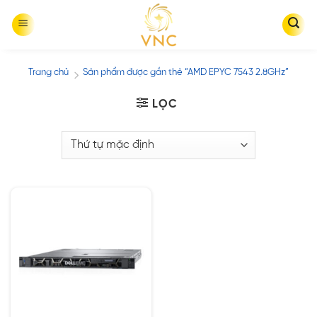
Skip
to
content
Trang chủ
Sản phẩm được gắn thẻ “AMD EPYC 7543 2.8GHz”
/
LỌC