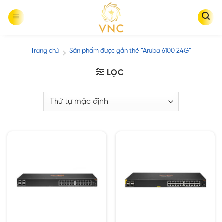
Skip
to
content
Trang chủ
Sản phẩm được gắn thẻ “Aruba 6100 24G”
/
LỌC