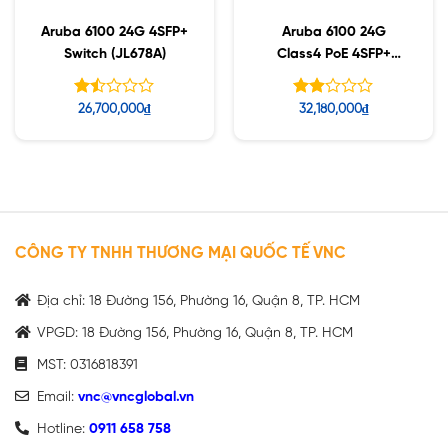
Aruba 6100 24G 4SFP+
Aruba 6100 24G
Switch (JL678A)
Class4 PoE 4SFP+
370W Switch (JL677A)
Được
Được
26,700,000
₫
32,180,000
₫
xếp
xếp
hạng
hạng
1.47
1.91
5
5
sao
sao
CÔNG TY TNHH THƯƠNG MẠI QUỐC TẾ VNC
Địa chỉ: 18 Đường 156, Phường 16, Quận 8, TP. HCM
VPGD: 18 Đường 156, Phường 16, Quận 8, TP. HCM
MST: 0316818391
Email:
vnc@vncglobal.vn
Hotline:
0911 658 758