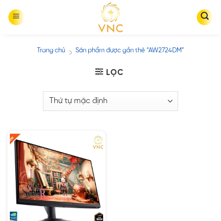
Skip
to
content
Trang chủ
Sản phẩm được gắn thẻ “AW2724DM”
/
LỌC