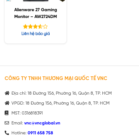
Alienware 27 Gaming
Monitor – AW2724DM
Được
Liên hệ báo giá
xếp
hạng
5
3.50
sao
CÔNG TY TNHH THƯƠNG MẠI QUỐC TẾ VNC
Địa chỉ: 18 Đường 156, Phường 16, Quận 8, TP. HCM
VPGD: 18 Đường 156, Phường 16, Quận 8, TP. HCM
MST: 0316818391
Email:
vnc@vncglobal.vn
Hotline:
0911 658 758