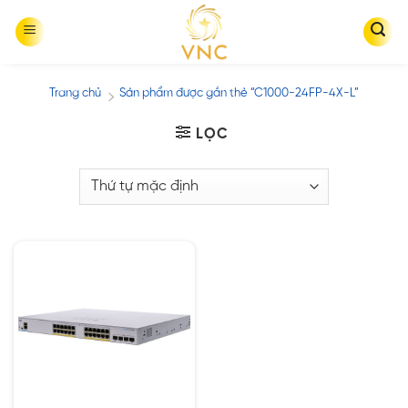
Skip
to
content
Trang chủ
Sản phẩm được gắn thẻ “C1000-24FP-4X-L”
/
LỌC