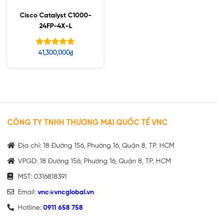
Cisco Catalyst C1000-
24FP-4X-L
Được xếp
41,300,000
₫
hạng
5.00
5 sao
CÔNG TY TNHH THƯƠNG MẠI QUỐC TẾ VNC
Địa chỉ: 18 Đường 156, Phường 16, Quận 8, TP. HCM
VPGD: 18 Đường 156, Phường 16, Quận 8, TP. HCM
MST: 0316818391
Email:
vnc@vncglobal.vn
Hotline:
0911 658 758