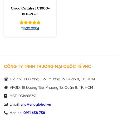
Cisco Catalyst C1000-
8FP-2G-L
Được xếp
11,520,000
₫
hạng
5.00
5 sao
CÔNG TY TNHH THƯƠNG MẠI QUỐC TẾ VNC
Địa chỉ: 18 Đường 156, Phường 16, Quận 8, TP. HCM
VPGD: 18 Đường 156, Phường 16, Quận 8, TP. HCM
MST: 0316818391
Email:
vnc@vncglobal.vn
Hotline:
0911 658 758