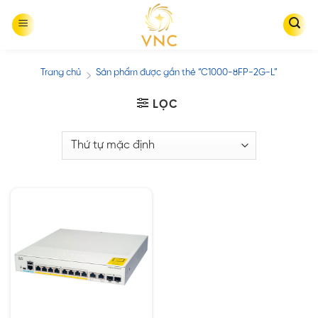
Skip
to
content
Trang chủ
Sản phẩm được gắn thẻ “C1000-8FP-2G-L”
/
LỌC