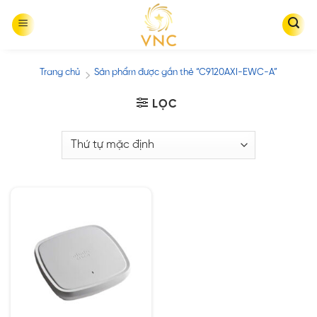
Skip
to
content
Trang chủ
Sản phẩm được gắn thẻ “C9120AXI-EWC-A”
/
LỌC