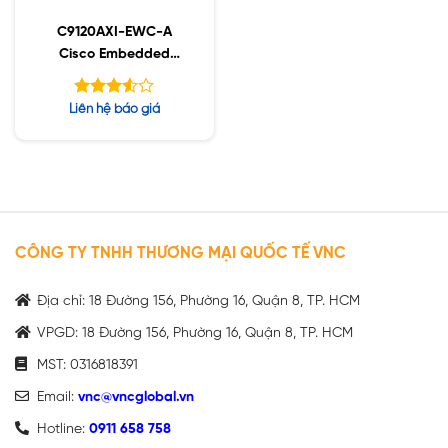
C9120AXI-EWC-A
Cisco Embedded
Wireless Controller
Được
Liên hệ báo giá
xếp
hạng
5
3.50
sao
CÔNG TY TNHH THƯƠNG MẠI QUỐC TẾ VNC
Địa chỉ: 18 Đường 156, Phường 16, Quận 8, TP. HCM
VPGD: 18 Đường 156, Phường 16, Quận 8, TP. HCM
MST: 0316818391
Email:
vnc@vncglobal.vn
Hotline:
0911 658 758