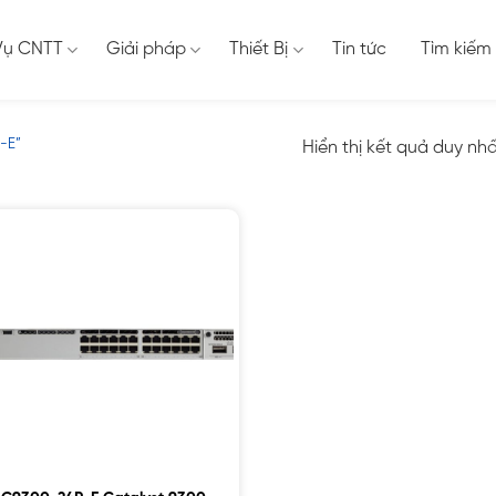
Vụ CNTT
Giải pháp
Thiết Bị
Tin tức
Tìm kiếm
-E”
Hiển thị kết quả duy nh