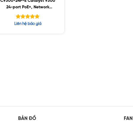
C9300-24P-E Catalyst 9300
24-port PoE+, Network
Essentials
Được xếp
Liên hệ báo giá
hạng
5.00
5 sao
BẢN ĐỒ
FAN