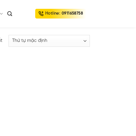
Hotline:
0911658758
ất