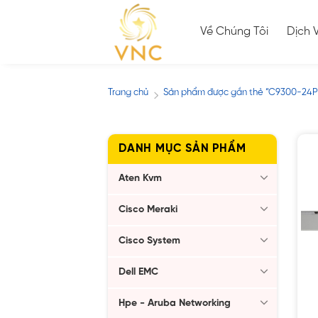
Skip
to
Về Chúng Tôi
Dịch 
content
Trang chủ
Sản phẩm được gắn thẻ “C9300-24P
/
DANH MỤC SẢN PHẨM
Aten Kvm
Cisco Meraki
Cisco System
Dell EMC
Hpe - Aruba Networking