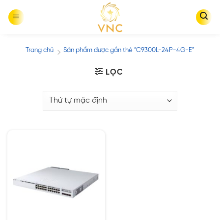
Skip
to
content
Trang chủ
Sản phẩm được gắn thẻ “C9300L-24P-4G-E”
/
LỌC