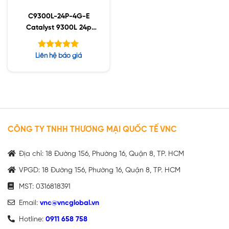
C9300L-24P-4G-E
Catalyst 9300L 24p
PoE, Network
Essentials ,4x1G Uplink
Được xếp
Liên hệ báo giá
hạng
5.00
5 sao
CÔNG TY TNHH THƯƠNG MẠI QUỐC TẾ VNC
Địa chỉ: 18 Đường 156, Phường 16, Quận 8, TP. HCM
VPGD: 18 Đường 156, Phường 16, Quận 8, TP. HCM
MST: 0316818391
Email:
vnc@vncglobal.vn
Hotline:
0911 658 758