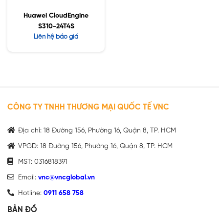
Huawei CloudEngine
S310-24T4S
Liên hệ báo giá
CÔNG TY TNHH THƯƠNG MẠI QUỐC TẾ VNC
Địa chỉ: 18 Đường 156, Phường 16, Quận 8, TP. HCM
VPGD: 18 Đường 156, Phường 16, Quận 8, TP. HCM
MST: 0316818391
Email:
vnc@vncglobal.vn
Hotline:
0911 658 758
BẢN ĐỒ