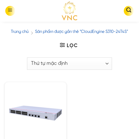
Skip
to
content
Trang chủ
Sản phẩm được gắn thẻ “CloudEngine S310-24T4S”
/
LỌC