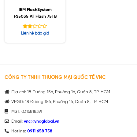
IBM FlashSystem
FS5035 All Flash 75TB
Được
Liên hệ báo giá
xếp
hạng
1.69
5
sao
CÔNG TY TNHH THƯƠNG MẠI QUỐC TẾ VNC
Địa chỉ: 18 Đường 156, Phường 16, Quận 8, TP. HCM
VPGD: 18 Đường 156, Phường 16, Quận 8, TP. HCM
MST: 0316818391
Email:
vnc@vncglobal.vn
Hotline:
0911 658 758