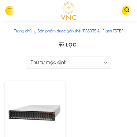
Skip
to
content
Trang chủ
Sản phẩm được gắn thẻ “FS5035 All Flash 75TB”
/
LỌC