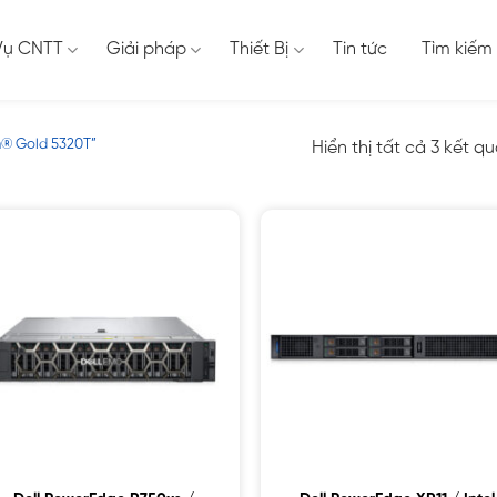
Vụ CNTT
Giải pháp
Thiết Bị
Tin tức
Tìm kiếm
n® Gold 5320T”
Hiển thị tất cả 3 kết q