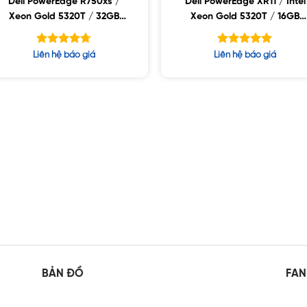
Dell PowerEdge R750xs /
Dell PowerEdge XR11 / Intel
Xeon Gold 5320T / 32GB
Xeon Gold 5320T / 16GB
RDIMM / 1.2TB SAS / PW
RDIMM / 960GB SSD / PS
1100W
800W
Được xếp
Được xếp
Liên hệ báo giá
Liên hệ báo giá
hạng
hạng
4.67
5.00
5 sao
5 sao
BẢN ĐỒ
FAN