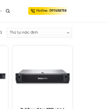
Hotline:
0911658758
uả