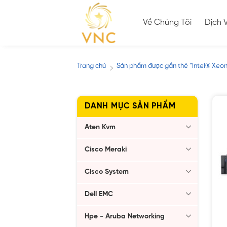
Skip
to
Về Chúng Tôi
Dịch 
content
Trang chủ
Sản phẩm được gắn thẻ “Intel® Xeo
/
DANH MỤC SẢN PHẨM
Aten Kvm
Cisco Meraki
Cisco System
Dell EMC
Hpe - Aruba Networking