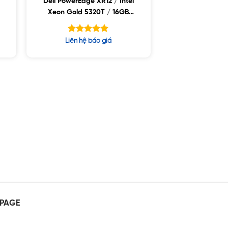
Dell PowerEdge XR12 / Intel
Xeon Gold 5320T / 16GB
RDIMM / 960GB SSD / PS
800W
Được xếp
Liên hệ báo giá
hạng
5.00
5 sao
PAGE