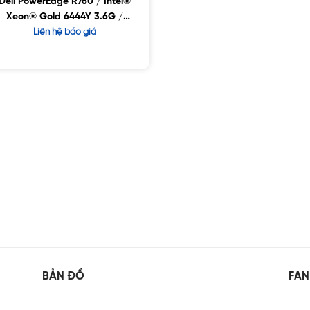
Dell PowerEdge R760 / Intel®
Xeon® Gold 6444Y 3.6G /
32GB RDIMM / 8×2.5″ Chassis
Liên hệ báo giá
with up to 24 SAS/SATA
Drives
BẢN ĐỒ
FAN