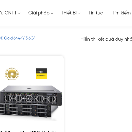
Vụ CNTT
Giải pháp
Thiết Bị
Tin tức
Tìm kiếm
n® Gold 6444Y 3.6G”
Hiển thị kết quả duy nh