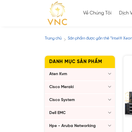
Skip
to
Về Chúng Tôi
Dịch 
content
Trang chủ
Sản phẩm được gắn thẻ “Intel® Xeo
/
DANH MỤC SẢN PHẨM
Aten Kvm
Cisco Meraki
Cisco System
Dell EMC
Hpe - Aruba Networking