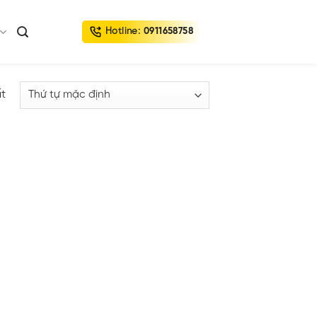
Hotline:
0911658758
ất