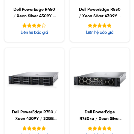
Dell PowerEdge R450
Dell PowerEdge R550
/ Xeon Silver 4309Y /
/ Xeon Silver 4309Y /
32GB RDIMM / 960GB
32GB RDIMM / 960GB
SSD / PS 800W
SSD / PS 800W
Được
Được xếp
Liên hệ báo giá
Liên hệ báo giá
xếp hạng
hạng
5.00
5
4.08
5 sao
sao
Dell PowerEdge R750 /
Dell PowerEdge
Xeon 4309Y / 32GB
R750xa / Xeon Silver
RDIMM / 960GB SSD /
4309Y / 32GB RDIMM
PW 1400W
/ 960GB SSD / PW