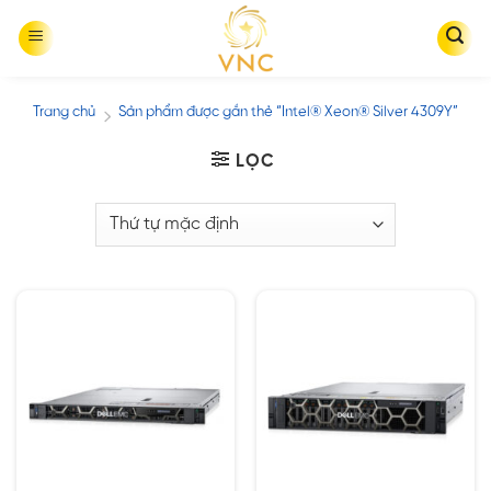
Skip
to
content
Trang chủ
Sản phẩm được gắn thẻ “Intel® Xeon® Silver 4309Y”
/
LỌC