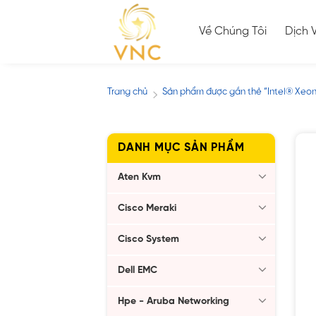
Skip
to
Về Chúng Tôi
Dịch 
content
Trang chủ
Sản phẩm được gắn thẻ “Intel® Xeon
/
DANH MỤC SẢN PHẨM
Aten Kvm
Cisco Meraki
Cisco System
Dell EMC
Hpe - Aruba Networking