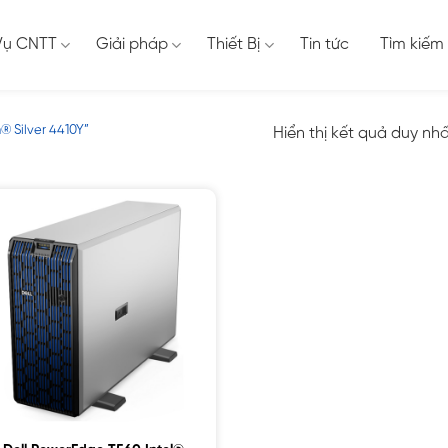
Vụ CNTT
Giải pháp
Thiết Bị
Tin tức
Tìm kiếm
® Silver 4410Y”
Hiển thị kết quả duy nh