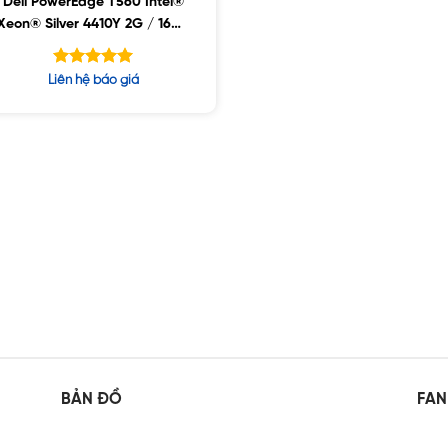
Dell PowerEdge T560 Intel®
Xeon® Silver 4410Y 2G / 16GB
RDIMM / 800GB SSD / 8 x
3.5″ (SAS/SATA)
Được xếp
Liên hệ báo giá
hạng
5.00
5 sao
BẢN ĐỒ
FAN