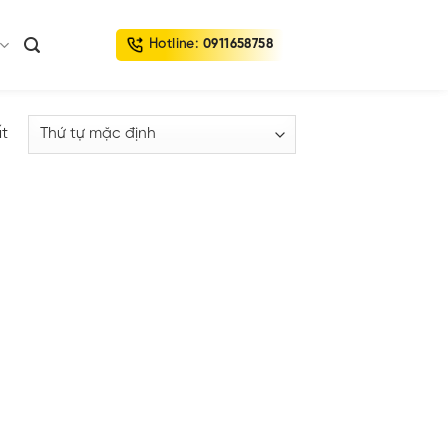
Hotline:
0911658758
ất