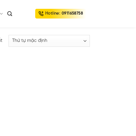
Hotline:
0911658758
ất