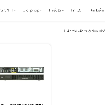
Vụ CNTT
Giải pháp
Thiết Bị
Tin tức
Tìm kiếm
”
Hiển thị kết quả duy nh