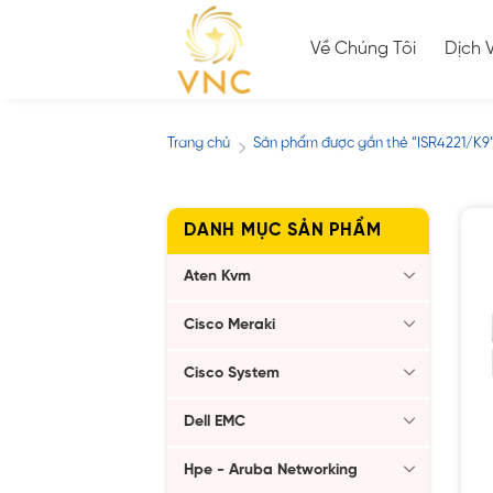
Skip
to
Về Chúng Tôi
Dịch 
content
Trang chủ
Sản phẩm được gắn thẻ “ISR4221/K9
/
DANH MỤC SẢN PHẨM
Aten Kvm
Cisco Meraki
Cisco System
Dell EMC
Hpe - Aruba Networking