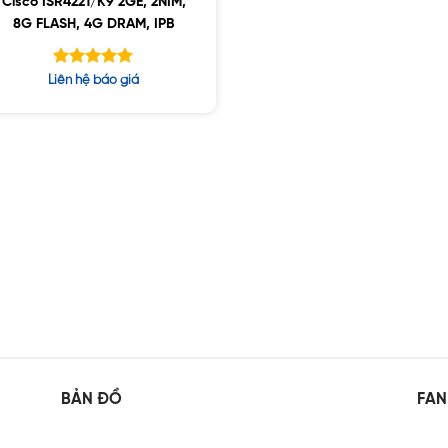
Cisco ISR4221/K9 2GE, 2NIM,
8G FLASH, 4G DRAM, IPB
Được xếp
Liên hệ báo giá
hạng
5.00
5 sao
BẢN ĐỒ
FAN