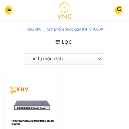
Skip
to
content
Trang chủ
Sản phẩm được gắn thẻ “JH060A”
/
LỌC