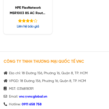
HPE FlexNetwork
MSR1003 8S AC Router
(JH060A)
Được
Liên hệ báo giá
xếp
hạng
5
3.62
sao
CÔNG TY TNHH THƯƠNG MẠI QUỐC TẾ VNC
Địa chỉ: 18 Đường 156, Phường 16, Quận 8, TP. HCM
VPGD: 18 Đường 156, Phường 16, Quận 8, TP. HCM
MST: 0316818391
Email:
vnc@vncglobal.vn
Hotline:
0911 658 758