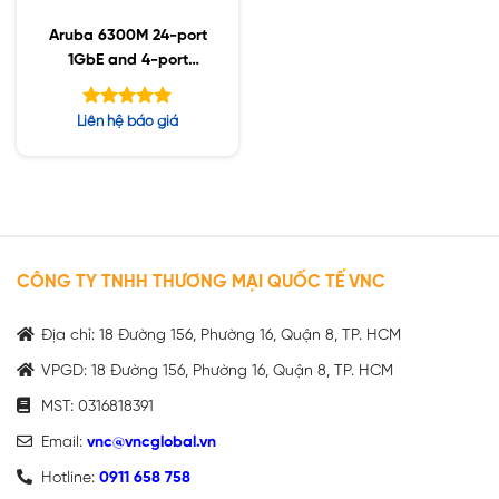
Aruba 6300M 24-port
1GbE and 4-port
SFP56 (JL664A)
Được xếp
Liên hệ báo giá
hạng
5.00
5 sao
CÔNG TY TNHH THƯƠNG MẠI QUỐC TẾ VNC
Địa chỉ: 18 Đường 156, Phường 16, Quận 8, TP. HCM
VPGD: 18 Đường 156, Phường 16, Quận 8, TP. HCM
MST: 0316818391
Email:
vnc@vncglobal.vn
Hotline:
0911 658 758