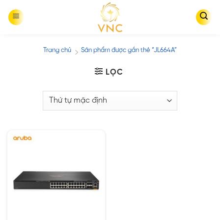
Skip
to
content
Trang chủ
Sản phẩm được gắn thẻ “JL664A”
/
LỌC