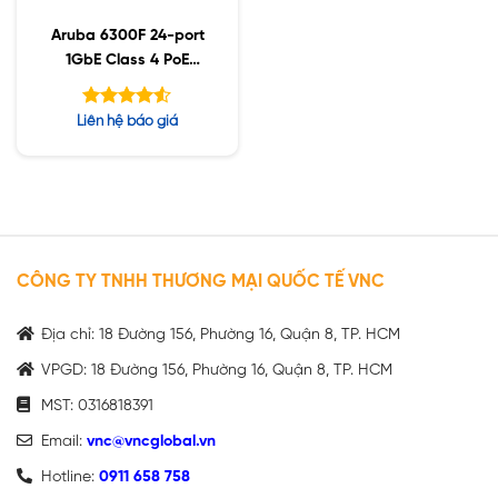
Aruba 6300F 24-port
1GbE Class 4 PoE
(JL666A)
Được xếp
Liên hệ báo giá
hạng
4.50
5 sao
CÔNG TY TNHH THƯƠNG MẠI QUỐC TẾ VNC
Địa chỉ: 18 Đường 156, Phường 16, Quận 8, TP. HCM
VPGD: 18 Đường 156, Phường 16, Quận 8, TP. HCM
MST: 0316818391
Email:
vnc@vncglobal.vn
Hotline:
0911 658 758