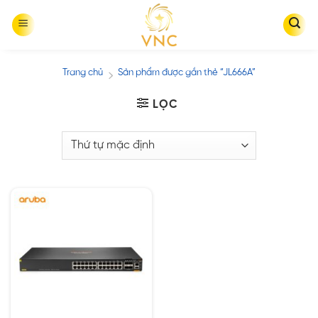
Skip
to
content
Trang chủ
Sản phẩm được gắn thẻ “JL666A”
/
LỌC