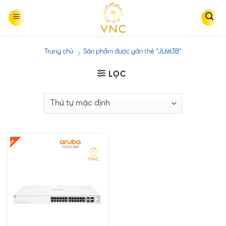
Skip
to
content
Trang chủ
Sản phẩm được gắn thẻ “JL683B”
/
LỌC