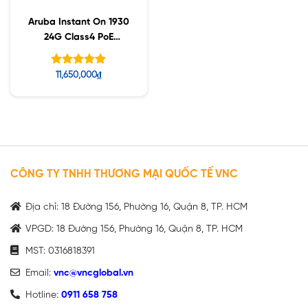
Aruba Instant On 1930
24G Class4 PoE
4SFP/SFP+ 195W
Switch (JL683B)
Được xếp
11,650,000
₫
hạng
5.00
5 sao
CÔNG TY TNHH THƯƠNG MẠI QUỐC TẾ VNC
Địa chỉ: 18 Đường 156, Phường 16, Quận 8, TP. HCM
VPGD: 18 Đường 156, Phường 16, Quận 8, TP. HCM
MST: 0316818391
Email:
vnc@vncglobal.vn
Hotline:
0911 658 758