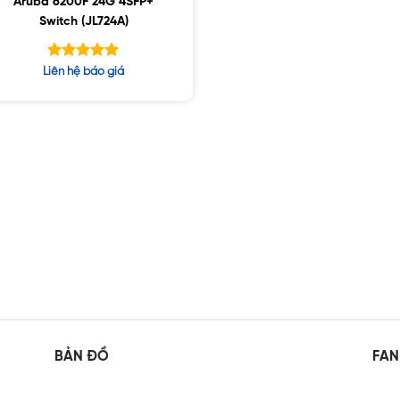
Aruba 6200F 24G 4SFP+
Switch (JL724A)
Được xếp
Liên hệ báo giá
hạng
5.00
5 sao
BẢN ĐỒ
FAN