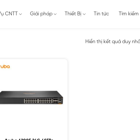
Vụ CNTT
Giải pháp
Thiết Bị
Tin tức
Tìm kiếm
Hiển thị kết quả duy nh