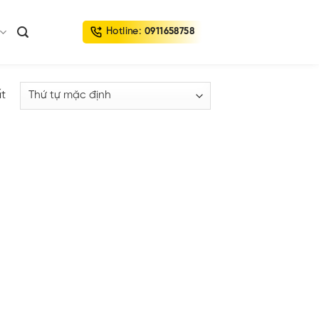
Hotline:
0911658758
ất