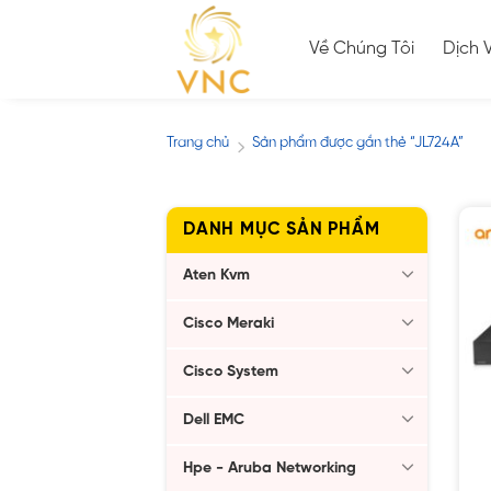
Skip
to
Về Chúng Tôi
Dịch 
content
Trang chủ
Sản phẩm được gắn thẻ “JL724A”
/
DANH MỤC SẢN PHẨM
Aten Kvm
Cisco Meraki
Cisco System
Dell EMC
Hpe - Aruba Networking