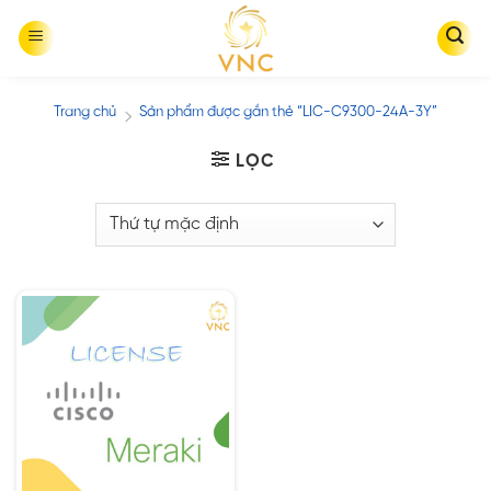
Skip
to
content
Trang chủ
Sản phẩm được gắn thẻ “LIC-C9300-24A-3Y”
/
LỌC