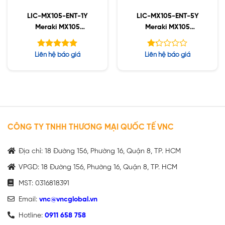
LIC-MX105-ENT-1Y
LIC-MX105-ENT-5Y
Meraki MX105
Meraki MX105
Enterprise License and
Enterprise License and
Support, 1YR
Support, 5YR
Được xếp
Được
Liên hệ báo giá
Liên hệ báo giá
hạng
xếp
5.00
hạng
5 sao
1.26
5
sao
CÔNG TY TNHH THƯƠNG MẠI QUỐC TẾ VNC
Địa chỉ: 18 Đường 156, Phường 16, Quận 8, TP. HCM
VPGD: 18 Đường 156, Phường 16, Quận 8, TP. HCM
MST: 0316818391
Email:
vnc@vncglobal.vn
Hotline:
0911 658 758