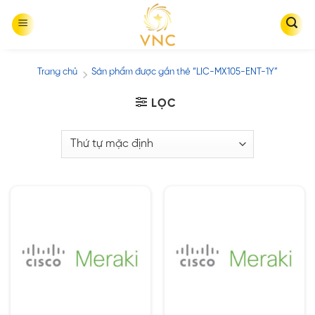
Skip
to
content
Trang chủ
Sản phẩm được gắn thẻ “LIC-MX105-ENT-1Y”
/
LỌC