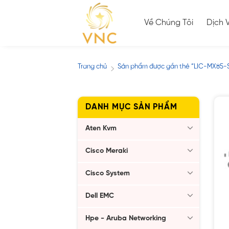
Skip
to
Về Chúng Tôi
Dịch 
content
Trang chủ
Sản phẩm được gắn thẻ “LIC-MX85-
/
DANH MỤC SẢN PHẨM
Aten Kvm
Cisco Meraki
Cisco System
Dell EMC
Hpe - Aruba Networking