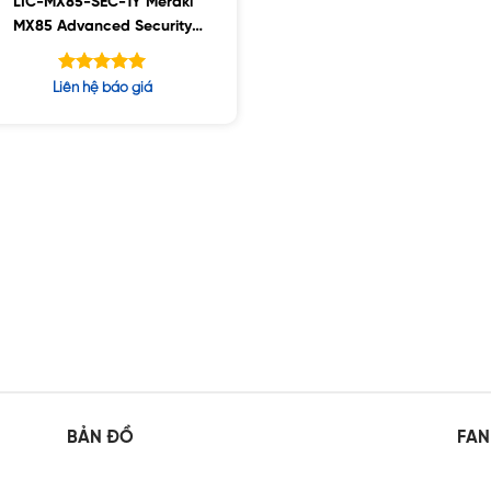
LIC-MX85-SEC-1Y Meraki
MX85 Advanced Security
License and Support, 1YR
Được xếp
Liên hệ báo giá
hạng
5.00
5 sao
BẢN ĐỒ
FAN