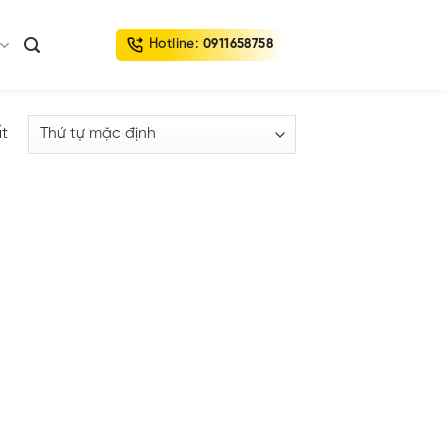
Hotline:
0911658758
ất