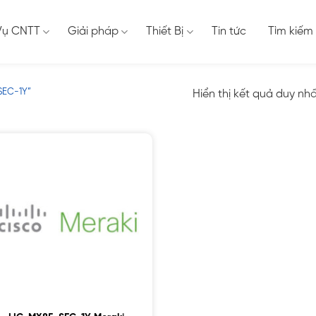
Vụ CNTT
Giải pháp
Thiết Bị
Tin tức
Tìm kiếm
SEC-1Y”
Hiển thị kết quả duy nh