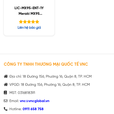
LIC-MX95-ENT-1Y
Meraki MX95
Enterprise License and
Support, 1YR
Được xếp
Liên hệ báo giá
hạng
5.00
5 sao
CÔNG TY TNHH THƯƠNG MẠI QUỐC TẾ VNC
Địa chỉ: 18 Đường 156, Phường 16, Quận 8, TP. HCM
VPGD: 18 Đường 156, Phường 16, Quận 8, TP. HCM
MST: 0316818391
Email:
vnc@vncglobal.vn
Hotline:
0911 658 758