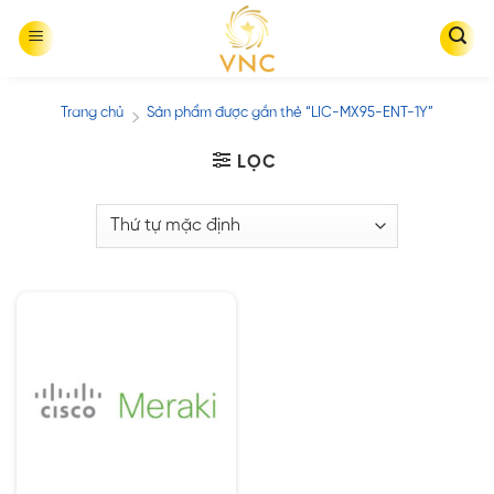
Skip
to
content
Trang chủ
Sản phẩm được gắn thẻ “LIC-MX95-ENT-1Y”
/
LỌC