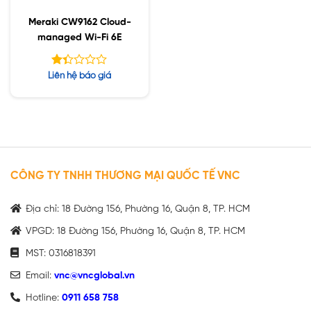
Meraki CW9162 Cloud-
managed Wi-Fi 6E
Được
Liên hệ báo giá
xếp
hạng
1.38
5
sao
CÔNG TY TNHH THƯƠNG MẠI QUỐC TẾ VNC
Địa chỉ: 18 Đường 156, Phường 16, Quận 8, TP. HCM
VPGD: 18 Đường 156, Phường 16, Quận 8, TP. HCM
MST: 0316818391
Email:
vnc@vncglobal.vn
Hotline:
0911 658 758