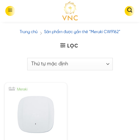
Skip
to
content
Trang chủ
Sản phẩm được gắn thẻ “Meraki CW9162”
/
LỌC