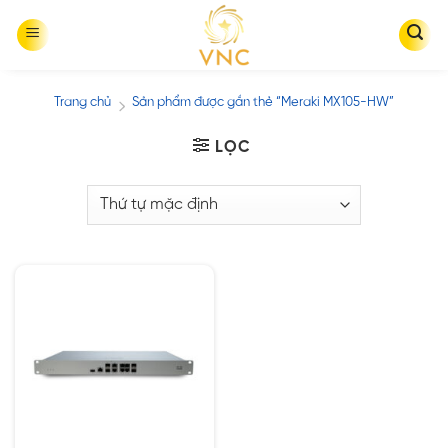
Skip
to
content
Trang chủ
Sản phẩm được gắn thẻ “Meraki MX105-HW”
/
LỌC