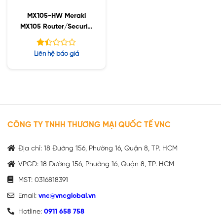
MX105-HW Meraki
MX105 Router/Security
Appliance
Được
Liên hệ báo giá
xếp
hạng
1.39
5
sao
CÔNG TY TNHH THƯƠNG MẠI QUỐC TẾ VNC
Địa chỉ: 18 Đường 156, Phường 16, Quận 8, TP. HCM
VPGD: 18 Đường 156, Phường 16, Quận 8, TP. HCM
MST: 0316818391
Email:
vnc@vncglobal.vn
Hotline:
0911 658 758