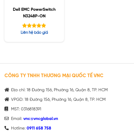
Dell EMC PowerSwitch
N3248P-ON
Được xếp
Liên hệ báo giá
hạng
5.00
5 sao
CÔNG TY TNHH THƯƠNG MẠI QUỐC TẾ VNC
Địa chỉ: 18 Đường 156, Phường 16, Quận 8, TP. HCM
VPGD: 18 Đường 156, Phường 16, Quận 8, TP. HCM
MST: 0316818391
Email:
vnc@vncglobal.vn
Hotline:
0911 658 758