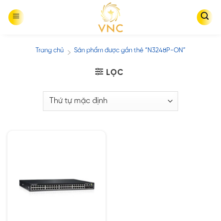
Skip
to
content
Trang chủ
Sản phẩm được gắn thẻ “N3248P-ON”
/
LỌC