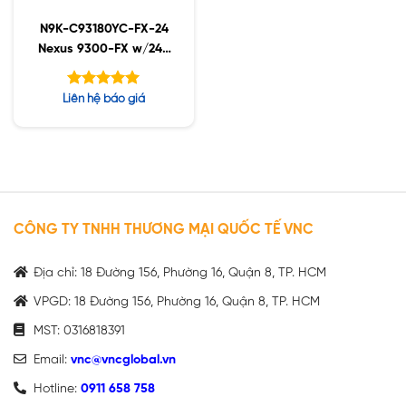
N9K-C93180YC-FX-24
Nexus 9300-FX w/24p
1/10/25G & 6p
40/100G
Được xếp
Liên hệ báo giá
hạng
5.00
5 sao
CÔNG TY TNHH THƯƠNG MẠI QUỐC TẾ VNC
Địa chỉ: 18 Đường 156, Phường 16, Quận 8, TP. HCM
VPGD: 18 Đường 156, Phường 16, Quận 8, TP. HCM
MST: 0316818391
Email:
vnc@vncglobal.vn
Hotline:
0911 658 758