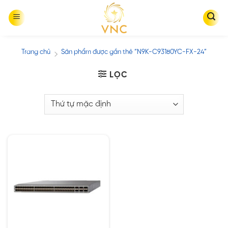
Skip
to
content
Trang chủ
Sản phẩm được gắn thẻ “N9K-C93180YC-FX-24”
/
LỌC